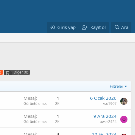
Giriş yap
Kayıt ol
Ara
)
Diğer (0)
Filtreler
Mesaj
1
6 Ocak 2026
Görüntüleme
2K
kso1907
Mesaj
1
9 Ara 2024
O
Görüntüleme
2K
ower2424
Mesaj
3
10 Eyl 2024