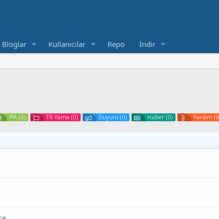
Bloglar
Kullanıcılar
Repo
İndir
iPA (0)
TR Yama (0)
Duyuru (0)
Haber (0)
Yardım (0
çe