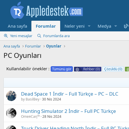
Ana sayfa
Forumlar
Neler yeni
Medya
Yeni mesajlar
Forumlarda ara
Ana sayfa
Forumlar
Oyunlar
PC Oyunları
Kullanılabilir önekler :
Tümünü gör
Rehber (0)
Çözüldü (0)
Dead Space 1 İndir – Full Türkçe – PC – DLC
by BasilBey
30 Nis 2024
Hunting Simulator 2 İndir – Full PC Türkçe
OmeяCaη™
28 Nis 2024
Truck Driver Heading North İndir – Full PC Türk