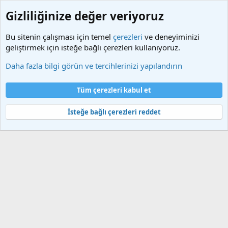
Gizliliğinize değer veriyoruz
Bu sitenin çalışması için temel
çerezleri
ve deneyiminizi
geliştirmek için isteğe bağlı çerezleri kullanıyoruz.
Üniversite Bilgileri
Daha fazla bilgi görün ve tercihlerinizi yapılandırın
Çerezler
Türkçe (TR)
Tüm çerezleri kabul et
Bize ulaşın
Şartlar ve kurallar
Gizlilik politikası
Yardım
Ana sayfa
R
S
İsteğe bağlı çerezleri reddet
S
®
Community platform by XenForo
© 2010-2025 XenForo Ltd.