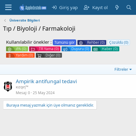
Giriş yap
Kayıt ol
Üniversite Bilgileri
Tıp / Biyoloji / Farmakoloji
Kullanılabilir önekler :
Tümünü gör
Rehber (0)
Çözüldü (0)
iPA (0)
TR Yama (0)
Duyuru (0)
Haber (0)
Yardım (0)
Diğer (0)
Filtreler
Ampirik antifungal tedavi
кızqıη™
Mesaj
0
25 May 2024
Buraya mesaj yazmak için üye olmanız gereklidir.