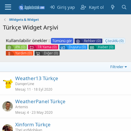
Giriş yap
Kayıt ol
iWidgets & Widget
Türkçe Widget Arşivi
Kullanılabilir önekler :
Tümünü gör
Rehber (0)
Çözüldü (0)
iPA (0)
TR Yama (0)
Duyuru (0)
Haber (0)
Yardım (0)
Diğer (0)
Filtreler
Weather13 Türkçe
DanqerLine
Mesaj
11
18 Eyl 2020
WeatherPanel Türkçe
Artemis
Mesaj
4
23 May 2020
Xinform Türkçe
TheLastMohikan