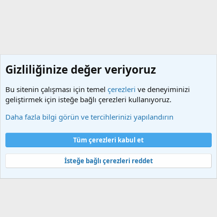
Gizliliğinize değer veriyoruz
Bu sitenin çalışması için temel
çerezleri
ve deneyiminizi
geliştirmek için isteğe bağlı çerezleri kullanıyoruz.
iWidgets & Widget
Daha fazla bilgi görün ve tercihlerinizi yapılandırın
Çerezler
Türkçe (TR)
Tüm çerezleri kabul et
Bize ulaşın
Şartlar ve kurallar
Gizlilik politikası
Yardım
Ana sayfa
R
S
İsteğe bağlı çerezleri reddet
S
®
Community platform by XenForo
© 2010-2025 XenForo Ltd.