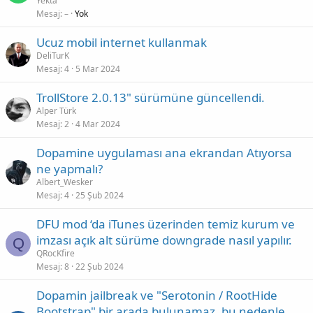
Yekta
l
Mesaj
–
Yok
e
Ucuz mobil internet kullanmak
n
DeliTurK
d
Mesaj
4
5 Mar 2024
i
r
TrollStore 2.0.13" sürümüne güncellendi.
Alper Türk
Mesaj
2
4 Mar 2024
Dopamine uygulaması ana ekrandan Atıyorsa
ne yapmalı?
Albert_Wesker
Mesaj
4
25 Şub 2024
DFU mod ‘da iTunes üzerinden temiz kurum ve
imzası açık alt sürüme downgrade nasıl yapılır.
Q
QRocKfire
Mesaj
8
22 Şub 2024
Dopamin jailbreak ve "Serotonin / RootHide
Bootstrap" bir arada bulunamaz, bu nedenle