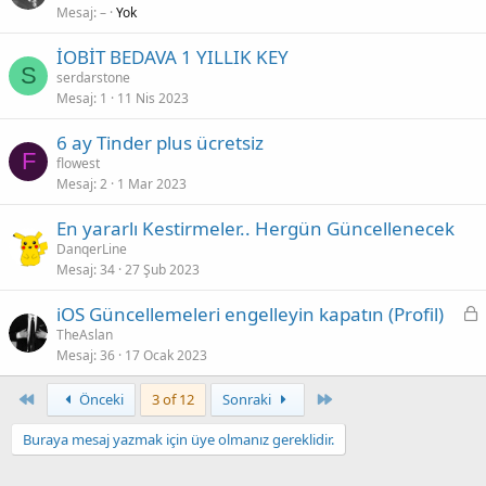
Mesaj
–
Yok
n
l
İOBİT BEDAVA 1 YILLIK KEY
e
S
serdarstone
n
Mesaj
1
11 Nis 2023
d
i
6 ay Tinder plus ücretsiz
r
F
flowest
Mesaj
2
1 Mar 2023
En yararlı Kestirmeler.. Hergün Güncellenecek
DanqerLine
Mesaj
34
27 Şub 2023
K
iOS Güncellemeleri engelleyin kapatın (Profil)
i
TheAslan
Mesaj
36
17 Ocak 2023
l
i
Birinci
Son
Önceki
3 of 12
Sonraki
t
l
Buraya mesaj yazmak için üye olmanız gereklidir.
i