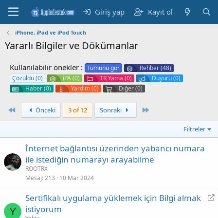
Giriş yap
Kayıt ol
iPhone, iPad ve iPod Touch
Yararlı Bilgiler ve Dökümanlar
Kullanılabilir önekler :
Tümünü gör
Rehber (48)
Çözüldü (0)
iPA (0)
TR Yama (0)
Duyuru (0)
Haber (0)
Yardım (0)
Diğer (0)
Birinci
Son
Önceki
3 of 12
Sonraki
Filtreler
İnternet bağlantısı üzerinden yabancı numara
ile istediğin numarayı arayabilme
ROOTRX
Mesaj
213
10 Mar 2024
Y
Sertifikalı uygulama yüklemek için Bilgi almak
ö
istiyorum
Y
n