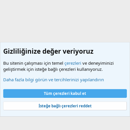
Gizliliğinize değer veriyoruz
Bu sitenin çalışması için temel
çerezleri
ve deneyiminizi
geliştirmek için isteğe bağlı çerezleri kullanıyoruz.
iPhone, iPad ve iPod Touch
Daha fazla bilgi görün ve tercihlerinizi yapılandırın
Çerezler
Türkçe (TR)
Tüm çerezleri kabul et
Bize ulaşın
Şartlar ve kurallar
Gizlilik politikası
Yardım
Ana sayfa
R
S
İsteğe bağlı çerezleri reddet
S
®
Community platform by XenForo
© 2010-2025 XenForo Ltd.