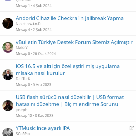
Mesaj
1
4 Şub 2024
Andorid Cihaz ile Checkra1n Jailbreak Yapma
N.o.r.t.h.w.i.n.D
Mesaj
4
2 Şub 2024
vBulletin Türkiye Destek Forum Sitemiz Açılmıştır
MaKaY
Mesaj
0
26 Ocak 2024
iOS 16.5 ve altı için özelleştirilmiş uygulama
misaka nasıl kurulur
DeliTurK
Mesaj
0
5 Ara 2023
USB flash sürücü nasıl düzeltilir | USB format
hatasını düzeltme | Biçimlendirme Sorunu
josepH
Mesaj
18
8 Kas 2023
Y
YTMusic ince ayarlı iPA
ö
SCoRPio