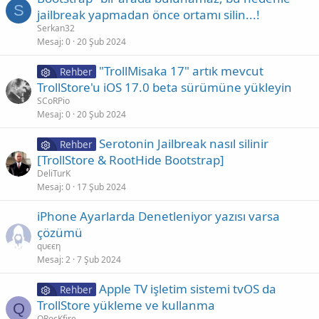
S
jailbreak yapmadan önce ortamı silin...!
Serkan32
Mesaj
0
20 Şub 2024
"TrollMisaka 17" artık mevcut
Rehber
TrollStore'u iOS 17.0 beta sürümüne yükleyin
SCoRPio
Mesaj
0
20 Şub 2024
Serotonin Jailbreak nasıl silinir
Rehber
[TrollStore & RootHide Bootstrap]
DeliTurK
Mesaj
0
17 Şub 2024
iPhone Ayarlarda Denetleniyor yazısı varsa
çözümü
qυєєη
Mesaj
2
7 Şub 2024
Apple TV işletim sistemi tvOS da
Rehber
TrollStore yükleme ve kullanma
Q
QRocKfire