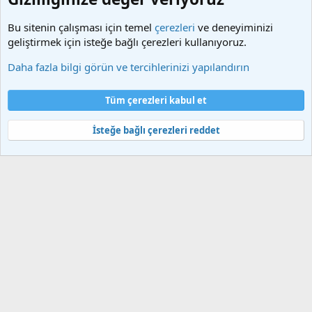
Bu sitenin çalışması için temel
çerezleri
ve deneyiminizi
geliştirmek için isteğe bağlı çerezleri kullanıyoruz.
macOS
Daha fazla bilgi görün ve tercihlerinizi yapılandırın
Çerezler
Türkçe (TR)
Tüm çerezleri kabul et
Bize ulaşın
Şartlar ve kurallar
Gizlilik politikası
Yardım
Ana sayfa
R
S
İsteğe bağlı çerezleri reddet
S
®
Community platform by XenForo
© 2010-2025 XenForo Ltd.