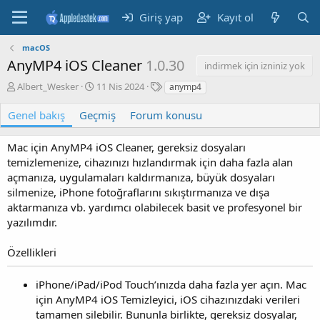
Giriş yap
Kayıt ol
macOS
AnyMP4 iOS Cleaner
1.0.30
indirmek için izniniz yok
Y
O
E
Albert_Wesker
11 Nis 2024
anymp4
a
l
t
z
u
i
Genel bakış
Geçmiş
Forum konusu
a
ş
k
r
t
e
Mac için AnyMP4 iOS Cleaner, gereksiz dosyaları
u
t
temizlemenize, cihazınızı hızlandırmak için daha fazla alan
r
l
u
e
açmanıza, uygulamaları kaldırmanıza, büyük dosyaları
l
r
silmenize, iPhone fotoğraflarını sıkıştırmanıza ve dışa
m
aktarmanıza vb. yardımcı olabilecek basit ve profesyonel bir
a
yazılımdır.
t
a
Özellikleri
r
i
h
iPhone/iPad/iPod Touch’ınızda daha fazla yer açın. Mac
i
için AnyMP4 iOS Temizleyici, iOS cihazınızdaki verileri
tamamen silebilir. Bununla birlikte, gereksiz dosyalar,