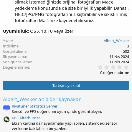
silmek istemediğinizde orijinal fotoğrafları Mac’e
yedekleme konusunda da size bir iyilik yapabilir. Dahası,
HEIC/JPG/PNG fotoğraflarını sıkıştırabilir ve sıkıştırılmış
fotoğrafları Mac’inize kaydedebilirsiniz.
Uyumluluk:
OS X 10.10 veya üzeri
Yazar
Albert_Wesker
İndirilme
3
Görüntüleme
502
İlk yayınlama
11 Nis 2024
Son güncelleme
11 Nis 2024
0
Değerlendirme
.
0 değerlendirme
0
0
y
Tartışmaya katıl
ı
l
d
Albert_Wesker ait diğer kaynakar
ı
z
Rivatuner Statistics Server
Sensör ve FPS değerlerini oyun içinde görüntüleyin.
MSI Afterburner
Ekran kartına dair ayarlamalar yapılabilen, sistemdeki sensör
verilerine bakılabilen bir yazılım.