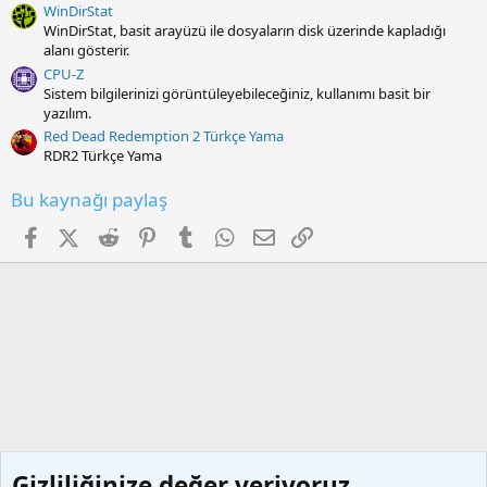
WinDirStat
WinDirStat, basit arayüzü ile dosyaların disk üzerinde kapladığı
alanı gösterir.
CPU-Z
Sistem bilgilerinizi görüntüleyebileceğiniz, kullanımı basit bir
yazılım.
Red Dead Redemption 2 Türkçe Yama
RDR2 Türkçe Yama
Bu kaynağı paylaş
Facebook
X (Twitter)
Reddit
Pinterest
Tumblr
WhatsApp
E-posta
Link
Gizliliğinize değer veriyoruz