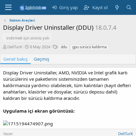
Giriş yap
Kayıt ol
Sistem Araçları
Display Driver Uninstaller (DDU)
18.0.7.4
indirmek için izniniz yok
Y
O
E
DeliTurK
8 May 2024
ddu
gpu sürücü kaldırma
a
l
t
z
u
i
Genel bakış
Geçmiş
a
ş
k
r
t
e
Display Driver Uninstaller, AMD, NVIDIA ve Intel grafik kartı
u
t
sürücülerini ve paketlerini sisteminizden tamamen
r
l
u
e
kaldırmanıza yardımcı olabilecek, tüm kalıntıları (kayıt defteri
l
r
anahtarları, klasörler ve dosyalar, sürücü deposu dahil)
m
kaldıran bir sürücü kaldırma aracıdır.
a
t
Uygulama içi ekran görüntüsü:
a
r
i
h
Yazar
DeliTurK
i