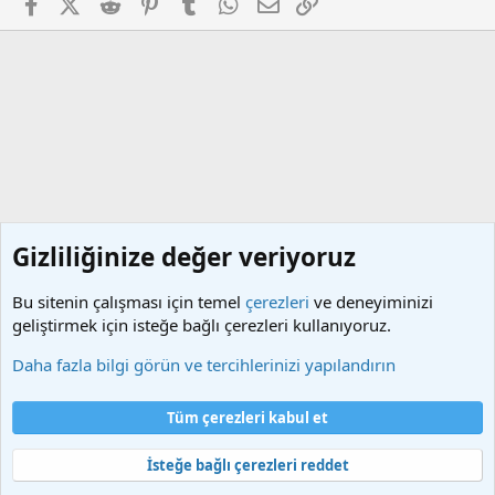
Facebook
X (Twitter)
Reddit
Pinterest
Tumblr
WhatsApp
E-posta
Link
Gizliliğinize değer veriyoruz
Bu sitenin çalışması için temel
çerezleri
ve deneyiminizi
geliştirmek için isteğe bağlı çerezleri kullanıyoruz.
Sistem Araçları
Daha fazla bilgi görün ve tercihlerinizi yapılandırın
Çerezler
Türkçe (TR)
Tüm çerezleri kabul et
Bize ulaşın
Şartlar ve kurallar
Gizlilik politikası
Yardım
Ana sayfa
R
S
İsteğe bağlı çerezleri reddet
S
®
Community platform by XenForo
© 2010-2025 XenForo Ltd.