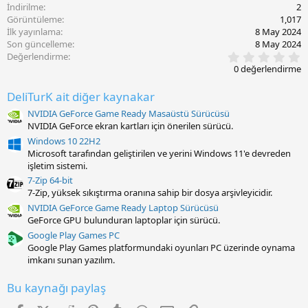
İndirilme
2
Görüntüleme
1,017
İlk yayınlama
8 May 2024
Son güncelleme
8 May 2024
0
Değerlendirme
.
0 değerlendirme
0
0
DeliTurK ait diğer kaynakar
y
ı
NVIDIA GeForce Game Ready Masaüstü Sürücüsü
l
NVIDIA GeForce ekran kartları için önerilen sürücü.
d
ı
Windows 10 22H2
z
Microsoft tarafından geliştirilen ve yerini Windows 11'e devreden
işletim sistemi.
7-Zip 64-bit
7-Zip, yüksek sıkıştırma oranına sahip bir dosya arşivleyicidir.
NVIDIA GeForce Game Ready Laptop Sürücüsü
GeForce GPU bulunduran laptoplar için sürücü.
Google Play Games PC
Google Play Games platformundaki oyunları PC üzerinde oynama
imkanı sunan yazılım.
Bu kaynağı paylaş