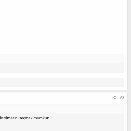
#2
litede olmasını seçmek mümkün.