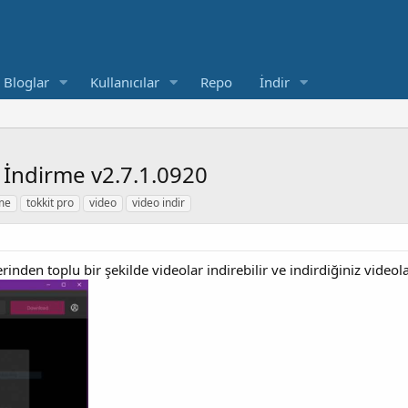
Bloglar
Kullanıcılar
Repo
İndir
o İndirme v2.7.1.0920
rme
tokkit pro
video
video indir
inden toplu bir şekilde videolar indirebilir ve indirdiğiniz vide