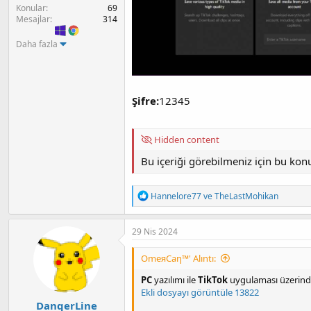
a
h
Konular
69
n
i
Mesajlar
314
Daha fazla
Şifre:
12345
Hidden content
Bu içeriği görebilmeniz için bu ko
T
Hannelore77
ve
TheLastMohikan
e
p
k
29 Nis 2024
i
l
OmeяCaη™' Alıntı:
e
r
PC
yazılımı ile
TikTok
uygulaması üzerinden
:
Ekli dosyayı görüntüle 13822
DanqerLine