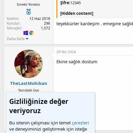
Şifre:
12345
Emekli Yönetici
[Hidden content]
Katılım
12 Haz 2018
teşekkürler kardeşim . emegine sağlı
Konular
296
Mesajlar
1,572
Daha fazla
29 Nis 2024
Ekine sağlık dostum
TheLastMohikan
Tecrübeli Üye
Gizliliğinize değer
Katılım
11 Haz 2018
veriyoruz
Konular
269
Mesajlar
1,122
Bu sitenin çalışması için temel
çerezleri
Daha fazla
ve deneyiminizi geliştirmek için isteğe