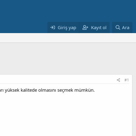
Giriş yap
Kayıt ol
Ara
#1
oları yüksek kalitede olmasını seçmek mümkün.