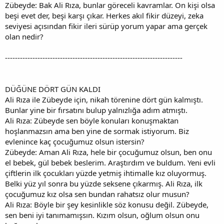
Zübeyde: Bak Ali Rıza, bunlar göreceli kavramlar. On kişi olsa
beşi evet der, beşi karşı çıkar. Herkes akıl fikir düzeyi, zeka
seviyesi açısından fikir ileri sürüp yorum yapar ama gerçek
olan nedir?
-----------------------------------------------------------------------
DÜĞÜNE DÖRT GÜN KALDI
Ali Rıza ile Zübeyde için, nikah törenine dört gün kalmıştı.
Bunlar yine bir fırsatını bulup yalnızlığa adım atmıştı.
Ali Rıza: Zübeyde sen böyle konuları konuşmaktan
hoşlanmazsın ama ben yine de sormak istiyorum. Biz
evlenince kaç çocuğumuz olsun istersin?
Zübeyde: Aman Ali Rıza, hele bir çocuğumuz olsun, ben onu
el bebek, gül bebek beslerim. Araştırdım ve buldum. Yeni evli
çiftlerin ilk çocukları yüzde yetmiş ihtimalle kız oluyormuş.
Belki yüz yıl sonra bu yüzde seksene çıkarmış. Ali Rıza, ilk
çocuğumuz kız olsa sen bundan rahatsız olur musun?
Ali Rıza: Böyle bir şey kesinlikle söz konusu değil. Zübeyde,
sen beni iyi tanımamışsın. Kızım olsun, oğlum olsun onu