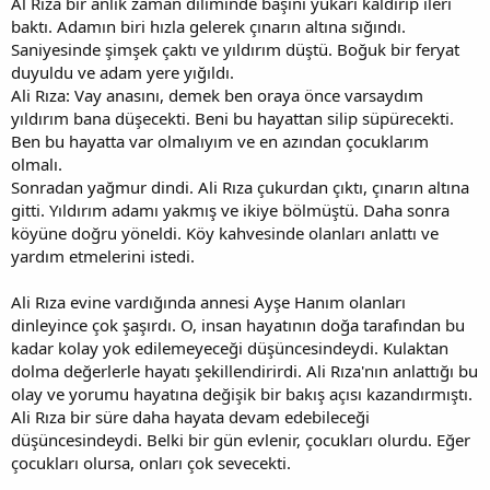
Al Rıza bir anlık zaman diliminde başını yukarı kaldırıp ileri
baktı. Adamın biri hızla gelerek çınarın altına sığındı.
Saniyesinde şimşek çaktı ve yıldırım düştü. Boğuk bir feryat
duyuldu ve adam yere yığıldı.
Ali Rıza: Vay anasını, demek ben oraya önce varsaydım
yıldırım bana düşecekti. Beni bu hayattan silip süpürecekti.
Ben bu hayatta var olmalıyım ve en azından çocuklarım
olmalı.
Sonradan yağmur dindi. Ali Rıza çukurdan çıktı, çınarın altına
gitti. Yıldırım adamı yakmış ve ikiye bölmüştü. Daha sonra
köyüne doğru yöneldi. Köy kahvesinde olanları anlattı ve
yardım etmelerini istedi.
Ali Rıza evine vardığında annesi Ayşe Hanım olanları
dinleyince çok şaşırdı. O, insan hayatının doğa tarafından bu
kadar kolay yok edilemeyeceği düşüncesindeydi. Kulaktan
dolma değerlerle hayatı şekillendirirdi. Ali Rıza'nın anlattığı bu
olay ve yorumu hayatına değişik bir bakış açısı kazandırmıştı.
Ali Rıza bir süre daha hayata devam edebileceği
düşüncesindeydi. Belki bir gün evlenir, çocukları olurdu. Eğer
çocukları olursa, onları çok sevecekti.