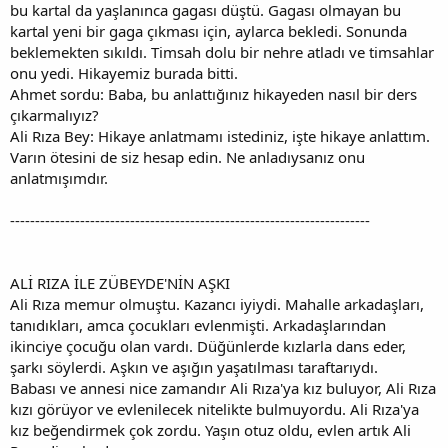
bu kartal da yaşlanınca gagası düştü. Gagası olmayan bu
kartal yeni bir gaga çıkması için, aylarca bekledi. Sonunda
beklemekten sıkıldı. Timsah dolu bir nehre atladı ve timsahlar
onu yedi. Hikayemiz burada bitti.
Ahmet sordu: Baba, bu anlattığınız hikayeden nasıl bir ders
çıkarmalıyız?
Ali Rıza Bey: Hikaye anlatmamı istediniz, işte hikaye anlattım.
Varın ötesini de siz hesap edin. Ne anladıysanız onu
anlatmışımdır.
------------------------------------------------------------------------
ALİ RIZA İLE ZÜBEYDE'NİN AŞKI
Ali Rıza memur olmuştu. Kazancı iyiydi. Mahalle arkadaşları,
tanıdıkları, amca çocukları evlenmişti. Arkadaşlarından
ikinciye çocuğu olan vardı. Düğünlerde kızlarla dans eder,
şarkı söylerdi. Aşkın ve aşığın yaşatılması taraftarıydı.
Babası ve annesi nice zamandır Ali Rıza'ya kız buluyor, Ali Rıza
kızı görüyor ve evlenilecek nitelikte bulmuyordu. Ali Rıza'ya
kız beğendirmek çok zordu. Yaşın otuz oldu, evlen artık Ali