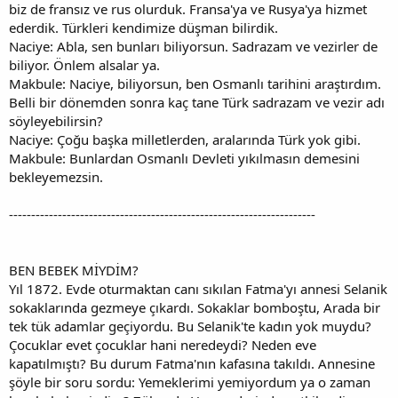
biz de fransız ve rus olurduk. Fransa'ya ve Rusya'ya hizmet
ederdik. Türkleri kendimize düşman bilirdik.
Naciye: Abla, sen bunları biliyorsun. Sadrazam ve vezirler de
biliyor. Önlem alsalar ya.
Makbule: Naciye, biliyorsun, ben Osmanlı tarihini araştırdım.
Belli bir dönemden sonra kaç tane Türk sadrazam ve vezir adı
söyleyebilirsin?
Naciye: Çoğu başka milletlerden, aralarında Türk yok gibi.
Makbule: Bunlardan Osmanlı Devleti yıkılmasın demesini
bekleyemezsin.
---------------------------------------------------------------------
BEN BEBEK MİYDİM?
Yıl 1872. Evde oturmaktan canı sıkılan Fatma'yı annesi Selanik
sokaklarında gezmeye çıkardı. Sokaklar bomboştu, Arada bir
tek tük adamlar geçiyordu. Bu Selanik'te kadın yok muydu?
Çocuklar evet çocuklar hani neredeydi? Neden eve
kapatılmıştı? Bu durum Fatma'nın kafasına takıldı. Annesine
şöyle bir soru sordu: Yemeklerimi yemiyordum ya o zaman