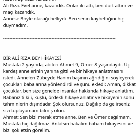
Ali Rıza: Evet anne, kazandık. Onlar iki attı, ben dört attım ve
maçı kazandık.
Annesi: Böyle olacağı belliydi. Ben senin kaybettiğini hiç
duymadım.
------------------------------------------------------------------------
BİR ALİ RIZA BEY HİKAYESİ
Mustafa 2 yaşında, abileri Ahmet 9, Ömer 8 yaşındaydı. Üç
kardeş annelerinin yanına gitti ve bir hikaye anlatmasını
istedi. Anneleri Zübeyde Hanım başının ağrıdığını söyleyerek
çocukları babalarına yönlendirdi ve şunu ekledi: Aman, dikkat
çocuklar, ben size genelde insanlar hakkında hikaye anlattım.
Babanız tilkili, kuşlu, ördekli hikaye anlatır ve hikayenin sonu
tahminlerin dışındadır. Şok olursunuz. Dağılıp da gelirseniz
sizi toplayamam bilmiş olun.
Ahmet: Sen bizi merak etme anne. Ben ve Ömer dağılmam,
Mustafa hiç dağılmaz. Anlatsın bakalım babam hikayesini ve
bizi şok etsin görelim.