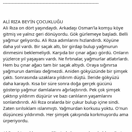
-----------------------------------------------------------------
ALİ RIZA BEY'İN ÇOCUKLUĞU
Ali Rıza on dört yaşındaydı. Arkadaşı Osman'la komşu köye
gitmiş ve yalnız geri dönüyordu. Gök gürlemeye başladı. Belli
yağmur geliyordu. Ali Rıza adımlarını hızlandırdı. Köyüne
daha yol vardı. Bir saçak altı, bir girdap bulup yağmurun
dinmesini beklemeliydi. Karşıda bir çınar ağacı gördü. Onların
yüzlerce yıl yaşayanı vardı. Ne fırtınalar, yağmurlar atlatırlardı.
Hem bu çınar ağacı tam bir saçak altıydı. Oraya sığınırsa
yağmurun damlası değmezdi. Aniden gökyüzünde bir şimşek
çaktı. Sonrasında uzaklara yıldırım düştü. İleride gökyüzü
daha karaydı. Kısa bir süre sonra doğa gerçek gücünü
gösterip yağmur damlalarını ağırlaştırırdı. Pek çok şimşek
çaktırıp yıldırım düşürür ve bazı canlıların yaşamlarını
sonlandırırdı. Ali Rıza oralarda bir çukur bulup içine sindi.
Zaten sırılsıklam ıslanmıştı. Yağmurdan korkusu yoktu. O'nun
düşüncesi yıldırımdı. Her şimşek çakışında korkmuyordu ama
ürperiyordu.