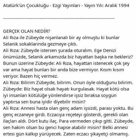
Atatürk'ün Çocukluğu - Ezgi Yayınları - Yayın Yılı: Aralık 1994
-------------------------------------------------------------------------
GERÇEK OLAN NEDİR?
Ali Rıza ile Zübeyde nişanlanalı bir ay olmuştu ki bunlar
Selanik sokaklarında gezmeye çıktı.
Ali Rıza: Zübeyde istersen şurada oturalım. Ege Denizi
önümüzde, Selanik arkamızda biz hayattan başka ne bekleriz?
Bunun üzerine Zübeyde: Ali Rıza, hayattan istenecek çok şey
var ama hayat bunları bir anda bize vermiyor. Kısım kısım
veriyor. Bazen hiç vermez.
Ali Rıza: Bilirim Zübeyde, bilirim. Onun öyle olduğunu bilirim.
Zübeyde: Biz hayat olsak hayatı kurgulasak. Hayat kötü olsa
iyi insanları kötülüğe yönlendirse işsiz bıraksa soygun
yaptırsa sen buna iyidir diyebilir misin?
Ali Rıza: Annesi hasta olan genç adam işsizdi, parası yoktu. Bu
genç eczaneye girdi. Eczacıya reçeteyi gösterdi, gerekli olan
ilaçları aldı. Dört kutu ilaç. Para vermeden çıkıp gitti. Zübeyde,
sen hakim olsan bu genci hapse atabilir misin? Belki annesi
ertesi gün kalkıp yürüyecek. Zaten eczacı şikayetçi olmamış.