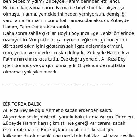
ben bebek miydim? Zübeyde Hanım derinden etkilendi.
Bilmem kaç zaman önce Fatma ile böyle bir fikir alışverişi
olmuştu. Fatma, yemeklerini neden yemiyorsun, demişliği
vardı ama Fatma'nın bunu hatırlaması olanaksızdı. Zübeyde
Hanım, Fatma'sına sıkıca sarıldı.
Daha sonra sahile çıktılar. Boylu boyunca Ege Denizi önlerinde
uzanıyordu. Vur patlasın, çal oynasın eğlenen, günün yirmi
dört saati etkinliğini gösteren sahil gazinolarında ermeni,
rum, yunan ve diğerleri coşku doluydu. Zübeyde Hanım kızı
Fatma'nın elini sıkıca tuttu. Eve doğru yöneldi. Ali Rıza Bey
işten dönmüş ve yorgun olmalıydı. O geldiğinde mutfakta
olmamak yakışık almazdı.
-----------------------------------------------------------------------
BİR TORBA BALIK
Ali Rıza Bey ile oğlu Ahmet o sabah erkenden kalktı.
Akşamdan sözleşmişlerdi, yarınki balık tutma işi için. Önceleri
Zübeyde Hanım karşı çıkmıştı. Ne gereği var canım, sabah
erken kalkmanın. Biraz uykunuzu alıp bir iki saat geç
kalksanız da olur. Sanki Ege Denizi'nin balıkları, Ali Rıza Bey ile