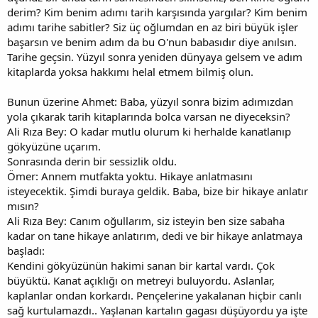
derim? Kim benim adımı tarih karşısında yargılar? Kim benim
adımı tarihe sabitler? Siz üç oğlumdan en az biri büyük işler
başarsın ve benim adım da bu O'nun babasıdır diye anılsın.
Tarihe geçsin. Yüzyıl sonra yeniden dünyaya gelsem ve adım
kitaplarda yoksa hakkımı helal etmem bilmiş olun.
Bunun üzerine Ahmet: Baba, yüzyıl sonra bizim adımızdan
yola çıkarak tarih kitaplarında bolca varsan ne diyeceksin?
Ali Rıza Bey: O kadar mutlu olurum ki herhalde kanatlanıp
gökyüzüne uçarım.
Sonrasında derin bir sessizlik oldu.
Ömer: Annem mutfakta yoktu. Hikaye anlatmasını
isteyecektik. Şimdi buraya geldik. Baba, bize bir hikaye anlatır
mısın?
Ali Rıza Bey: Canım oğullarım, siz isteyin ben size sabaha
kadar on tane hikaye anlatırım, dedi ve bir hikaye anlatmaya
başladı:
Kendini gökyüzünün hakimi sanan bir kartal vardı. Çok
büyüktü. Kanat açıklığı on metreyi buluyordu. Aslanlar,
kaplanlar ondan korkardı. Pençelerine yakalanan hiçbir canlı
sağ kurtulamazdı.. Yaşlanan kartalın gagası düşüyordu ya işte