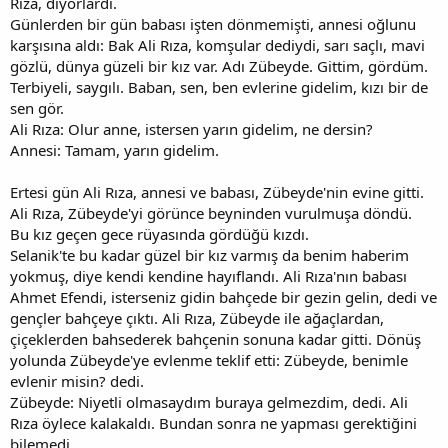
Rıza, diyorlardı.
Günlerden bir gün babası işten dönmemişti, annesi oğlunu
karşısına aldı: Bak Ali Rıza, komşular dediydi, sarı saçlı, mavi
gözlü, dünya güzeli bir kız var. Adı Zübeyde. Gittim, gördüm.
Terbiyeli, saygılı. Baban, sen, ben evlerine gidelim, kızı bir de
sen gör.
Ali Rıza: Olur anne, istersen yarın gidelim, ne dersin?
Annesi: Tamam, yarın gidelim.
Ertesi gün Ali Rıza, annesi ve babası, Zübeyde'nin evine gitti.
Ali Rıza, Zübeyde'yi görünce beyninden vurulmuşa döndü.
Bu kız geçen gece rüyasında gördüğü kızdı.
Selanik'te bu kadar güzel bir kız varmış da benim haberim
yokmuş, diye kendi kendine hayıflandı. Ali Rıza'nın babası
Ahmet Efendi, isterseniz gidin bahçede bir gezin gelin, dedi ve
gençler bahçeye çıktı. Ali Rıza, Zübeyde ile ağaçlardan,
çiçeklerden bahsederek bahçenin sonuna kadar gitti. Dönüş
yolunda Zübeyde'ye evlenme teklif etti: Zübeyde, benimle
evlenir misin? dedi.
Zübeyde: Niyetli olmasaydım buraya gelmezdim, dedi. Ali
Rıza öylece kalakaldı. Bundan sonra ne yapması gerektiğini
bilemedi.