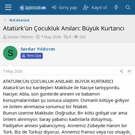
Giriş yap
Kayıt ol
M.K.Atatürk
Atatürk'ün Çocukluk Anıları: Büyük Kurtarıcı
K
B
M
G
Serdar Yıldırım
7 May 2026
0
293
o
a
e
ö
n
ş
s
r
Serdar Yıldırım
S
b
l
a
ü
Yeni Üye
u
a
j
n
y
n
t
u
g
ü
7 May 2026
#1
b
ı
l
a
ç
e
ATATÜRK'ÜN ÇOCUKLUK ANILARI: BÜYÜK KURTARICI
ş
t
m
Atatürk'ün kız kardeşleri Makbule ile Naciye tartışıyordu.
l
a
e
Naciye: Abla, son günlerde annem ve babamın
a
r
konuşmalarından şu sonuca ulaştım: Osmanlı kötüye gidiyor
t
i
ve önlem alınmazsa sonumuz bir felaket.
a
h
Bunun üzerine Makbule: Doğrudur. Bir kötü gidişat var ama
n
i
önlem alınmıyor. Saray yabancı kadınlarla doluymuş.
Padişahın annesi yabancıymış. Annemiz Zübeyde Hanım bir
Türk. Biz de Türküz diyoruz. Annemiz fransız veya rus olsaydı,