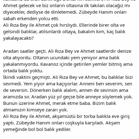
Ahmet gelecek ve biz onların oltasına ilk takılan olacağız mı
diyecekler, dediyse de dinletemedi. Zübeyde Hanım onları
sabah erkenden yolcu etti.
Ali Rıza Bey ile Ahmet çok hırslıydı. Ellerinde birer olta ve
gelsindi balıklar, atılsınlardı oltaya, bakalım kim, kaç balık
yakalayacaktı?
Aradan saatler geçti. Ali Rıza Bey ve Ahmet saatlerdir denize
olta atıyordu. Oltanın ucundaki yem yeniyor ama balık
yakalanmıyordu. Kavanoz içinde getirilen yemler bitmiş ama
ortada balık yoktu.
İkindi vaktini geçmişti. Ali Rıza Bey ve Ahmet, bu balıklar bizi
sevmedi. Yem yiyor ama kaçıyorlar. Anneni ben severim, sen
de seversin. Dönerken balık alalım, annen de sevinsin ama
aramızda sır. Aradan yüz yıl geçse bile anneye söylemek yok.
Bunun üzerine Ahmet, merak etme baba. Bizim balık
almamızın kimseye zararı yok.
Ali Rıza Bey ile Ahmet, akşamüstü bir torba balıkla eve giriş
yaptı. Zübeyde Hanım onları coşkuyla karşıladı. Akşam
yemeğinde bol bol balık yediler.