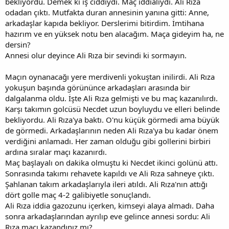
bekliyordu. Demek ki iş ciddiydi. Maç iddialıydı. Ali Rıza
odadan çıktı. Mutfakta duran annesinin yanına gitti: Anne,
arkadaşlar kapıda bekliyor. Derslerimi bitirdim. İmtihana
hazırım ve en yüksek notu ben alacağım. Maça gideyim ha, ne
dersin?
Annesi olur deyince Ali Rıza bir sevindi ki sormayın.
Maçın oynanacağı yere merdivenli yokuştan inilirdi. Ali Rıza
yokuşun başında görününce arkadaşları arasında bir
dalgalanma oldu. İşte Ali Rıza gelmişti ve bu maç kazanılırdı.
Karşı takımın golcüsü Necdet uzun boyluydu ve elleri belinde
bekliyordu. Ali Rıza'ya baktı. O'nu küçük görmedi ama büyük
de görmedi. Arkadaşlarının neden Ali Rıza'ya bu kadar önem
verdiğini anlamadı. Her zaman olduğu gibi gollerini birbiri
ardına sıralar maçı kazanırdı.
Maç başlayalı on dakika olmuştu ki Necdet ikinci golünü attı.
Sonrasında takımı rehavete kapıldı ve Ali Rıza sahneye çıktı.
Şahlanan takım arkadaşlarıyla ileri atıldı. Ali Rıza'nın attığı
dört golle maç 4-2 galibiyetle sonuçlandı.
Ali Rıza iddia gazozunu içerken, kimseyi alaya almadı. Daha
sonra arkadaşlarından ayrılıp eve gelince annesi sordu: Ali
Rıza maçı kazandınız mı?