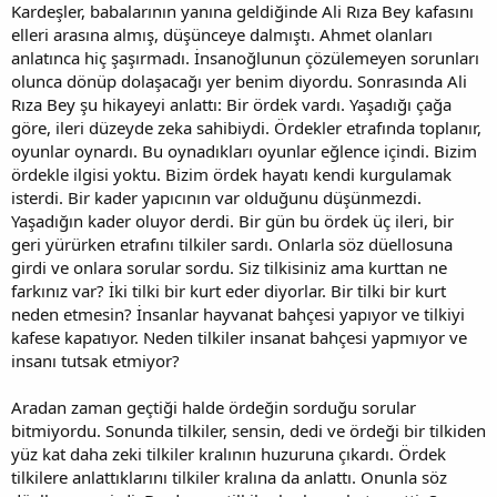
Kardeşler, babalarının yanına geldiğinde Ali Rıza Bey kafasını
elleri arasına almış, düşünceye dalmıştı. Ahmet olanları
anlatınca hiç şaşırmadı. İnsanoğlunun çözülemeyen sorunları
olunca dönüp dolaşacağı yer benim diyordu. Sonrasında Ali
Rıza Bey şu hikayeyi anlattı: Bir ördek vardı. Yaşadığı çağa
göre, ileri düzeyde zeka sahibiydi. Ördekler etrafında toplanır,
oyunlar oynardı. Bu oynadıkları oyunlar eğlence içindi. Bizim
ördekle ilgisi yoktu. Bizim ördek hayatı kendi kurgulamak
isterdi. Bir kader yapıcının var olduğunu düşünmezdi.
Yaşadığın kader oluyor derdi. Bir gün bu ördek üç ileri, bir
geri yürürken etrafını tilkiler sardı. Onlarla söz düellosuna
girdi ve onlara sorular sordu. Siz tilkisiniz ama kurttan ne
farkınız var? İki tilki bir kurt eder diyorlar. Bir tilki bir kurt
neden etmesin? İnsanlar hayvanat bahçesi yapıyor ve tilkiyi
kafese kapatıyor. Neden tilkiler insanat bahçesi yapmıyor ve
insanı tutsak etmiyor?
Aradan zaman geçtiği halde ördeğin sorduğu sorular
bitmiyordu. Sonunda tilkiler, sensin, dedi ve ördeği bir tilkiden
yüz kat daha zeki tilkiler kralının huzuruna çıkardı. Ördek
tilkilere anlattıklarını tilkiler kralına da anlattı. Onunla söz