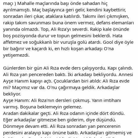
maçı ) Mahalle maçlarında başı önde sahadan hiç
ayrılmamıştı. Maç başlayınca geri gelir, kendini kaybettirir,
sonradan ileri çıkar, ataklara katılırdı. Takımı ileri çıkmışken,
rakip takım savunması buna önem vermez, defans elemanları
yanında olmazdı. Top, Ali Rıza'yı severdi. Rakip kale önünde
boş pozisyonda durur ve topun gelmesini beklerdi. Hata
affetmez ve soğukkanlı bir vuruşla golü atardı. Gool diye öyle
bir bağırır ve kaçardı ki, en hızlı koşan arkadaşı O'na
yetişemezdi.
Günlerden bir gün Ali Rıza evde ders çalışıyordu. Kapı çalındı.
Ali Rıza yan pencereden baktı. İki arkadaşı bekliyordu. Annesi
Ayşe Hanım kapıyı açtı. Çocuklardan biri atıldı: Ali Rıza evde
mi? Maçımız var da. O'nu çağırmaya geldik. Arkadaşlar
bekliyor.
Ayşe Hanım: Ali Rıza'nın dersleri çokmuş. Yarın imtihanı
varmış. Boşuna beklemeyin gelemez.
Aradan dakikalar geçti. Ali Rıza odanın içinde dört döndü.
Eğer arkadaşlar gitmezse ben giderim, diye düşündü.
Dönmeye devam etti. Ali Rıza sonradan yan pencerenin
perdesini aralayıp kapı önüne baktı. Arkadaşları gitmemiş ve