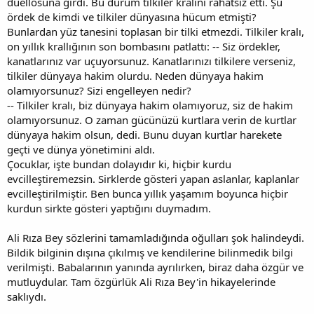
düellosuna girdi. Bu durum tilkiler kralını rahatsız etti. Şu
ördek de kimdi ve tilkiler dünyasına hücum etmişti?
Bunlardan yüz tanesini toplasan bir tilki etmezdi. Tilkiler kralı,
on yıllık krallığının son bombasını patlattı: -- Siz ördekler,
kanatlarınız var uçuyorsunuz. Kanatlarınızı tilkilere verseniz,
tilkiler dünyaya hakim olurdu. Neden dünyaya hakim
olamıyorsunuz? Sizi engelleyen nedir?
-- Tilkiler kralı, biz dünyaya hakim olamıyoruz, siz de hakim
olamıyorsunuz. O zaman gücünüzü kurtlara verin de kurtlar
dünyaya hakim olsun, dedi. Bunu duyan kurtlar harekete
geçti ve dünya yönetimini aldı.
Çocuklar, işte bundan dolayıdır ki, hiçbir kurdu
evcilleştiremezsin. Sirklerde gösteri yapan aslanlar, kaplanlar
evcilleştirilmiştir. Ben bunca yıllık yaşamım boyunca hiçbir
kurdun sirkte gösteri yaptığını duymadım.
Ali Rıza Bey sözlerini tamamladığında oğulları şok halindeydi.
Bildik bilginin dışına çıkılmış ve kendilerine bilinmedik bilgi
verilmişti. Babalarının yanında ayrılırken, biraz daha özgür ve
mutluydular. Tam özgürlük Ali Rıza Bey'in hikayelerinde
saklıydı.