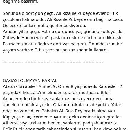
bağrıma basarım.
Sonunda o dört gün geçti. Ali Rıza ile Zübeyde evlendi. İlk
çocukları Fatma oldu. Ali Rıza ile Zübeyde onu bağrına bastı.
Gelecekte onları mutlu günler bekliyordu.
Aradan yıllar geçti. Fatma dördüncü yaş gününü kutluyordu.
Zübeyde Hanım yaptığı pastanın üstüne dört mum dikmişti.
Fatma mumları üfledi ve dört yaşına girdi. Önünde uzun bir
yaşam vardı ve O bu şansını sonuna kadar kullanırdı.
---------------------------------------------------------------------
GAGASI OLMAYAN KARTAL
Atatürk'ün abileri Ahmet 9, Ömer 8 yaşındaydı. Kardeşleri 2
yaşındaki Mustafa'nın elinden tutarak mutfağa gittiler.
Annelerinden bir hikaye anlatmasını isteyeceklerdi ama
anneleri mutfakta yoktu. Odalara baktılar, evde yoktu. Yatak
odasına yöneldiler. Babaları Ali Rıza Bey orada olmalıydı.
Kapıyı çaldılar, içeriden buyurun, gelin denince içeri girdiler.
Ali Rıza Bey: Krallarım benim, şahlarım, padişahlarım! Siz
üçünüz bir anda tarih sahnesinden silinseniz, ben kime oğlum