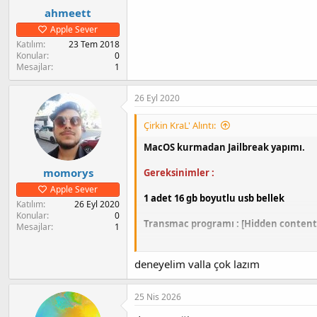
ahmeett
Apple Sever
Katılım
23 Tem 2018
Konular
0
Mesajlar
1
26 Eyl 2020
Çirkin KraL' Alıntı:
MacOS kurmadan Jailbreak yapımı.
momorys
Gereksinimler :
Apple Sever
1 adet 16 gb boyutlu usb bellek
Katılım
26 Eyl 2020
Konular
0
Transmac programı :
[Hidden content
Mesajlar
1
Hackintosh DMG :
[Hidden content]
[H
deneyelim valla çok lazım
Checkra1n DMG
:
[Hidden content]
[H
25 Nis 2026
Some Frameworks and Dylibs :
[Hidde