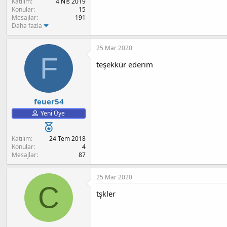
Katılım
4 Nis 2019
a
h
Konular
15
n
i
Mesajlar
191
Daha fazla
25 Mar 2020
F
teşekkür ederim
feuer54
Yeni Üye
Katılım
24 Tem 2018
Konular
4
Mesajlar
87
25 Mar 2020
C
tşkler