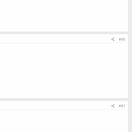
#86
#87