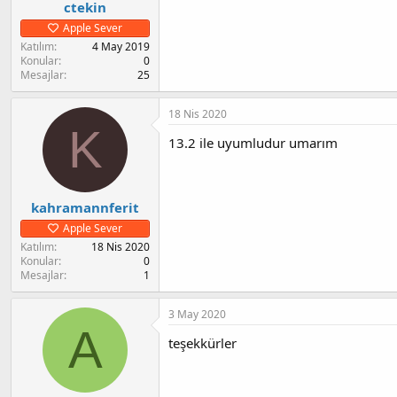
ctekin
Apple Sever
Katılım
4 May 2019
Konular
0
Mesajlar
25
18 Nis 2020
K
13.2 ile uyumludur umarım
kahramannferit
Apple Sever
Katılım
18 Nis 2020
Konular
0
Mesajlar
1
3 May 2020
A
teşekkürler