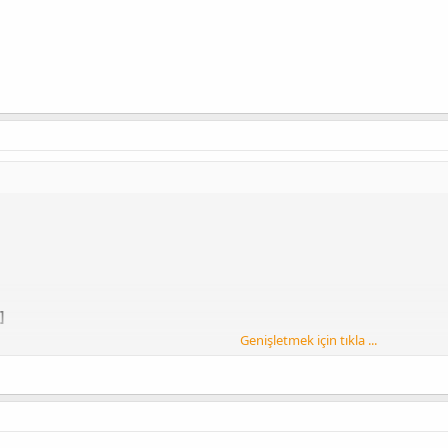
]
Genişletmek için tıkla ...
idden content]
idden content]
[Hidden content]
n content]
[Hidden content]
[Hidden content]
[Hidden content]