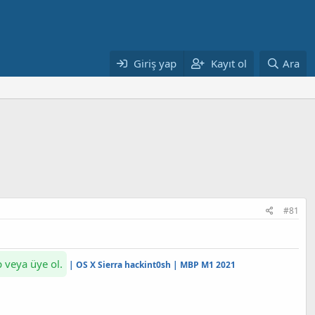
Giriş yap
Kayıt ol
Ara
#81
p veya üye ol.
| OS X Sierra hackint0sh | MBP M1 2021