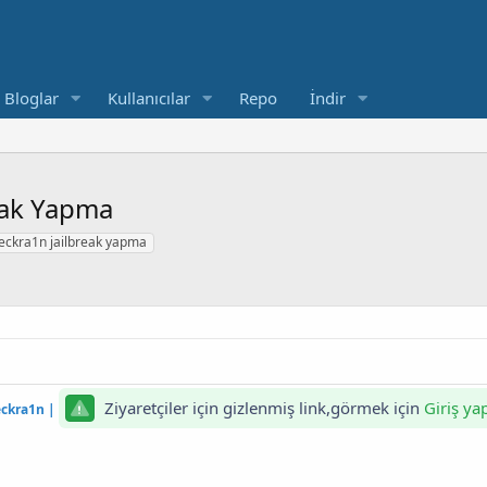
Bloglar
Kullanıcılar
Repo
İndir
eak Yapma
eckra1n jailbreak yapma
Ziyaretçiler için gizlenmiş link,görmek için
Giriş ya
heckra1n
|