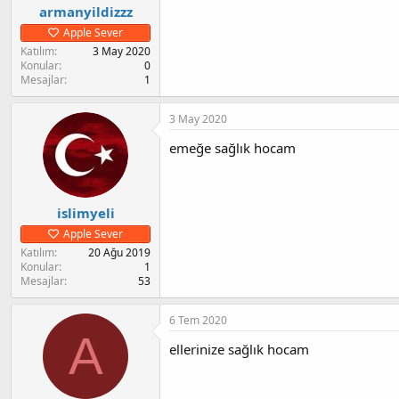
armanyildizzz
Apple Sever
Katılım
3 May 2020
Konular
0
Mesajlar
1
3 May 2020
emeğe sağlık hocam
islimyeli
Apple Sever
Katılım
20 Ağu 2019
Konular
1
Mesajlar
53
6 Tem 2020
A
ellerinize sağlık hocam