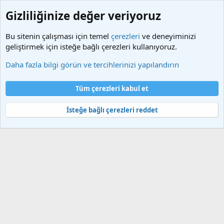
Gizliliğinize değer veriyoruz
Bu sitenin çalışması için temel
çerezleri
ve deneyiminizi
geliştirmek için isteğe bağlı çerezleri kullanıyoruz.
Etiketler
Daha fazla bilgi görün ve tercihlerinizi yapılandırın
Çerezler
Türkçe (TR)
Tüm çerezleri kabul et
Bize ulaşın
Şartlar ve kurallar
Gizlilik politikası
Yardım
Ana sayfa
R
S
İsteğe bağlı çerezleri reddet
S
®
Community platform by XenForo
© 2010-2025 XenForo Ltd.