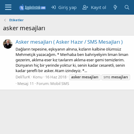
Giriş yap
Kayıt ol
Etiketler
asker mesajları
Asker mesajları ( Asker Hazır / SMS Mesajları )
Dağların tepesine, eşkıyanın alnına, kızların kalbine ölümsüz
Mehmetçik yazacağım. * Merhaba ben bahriyeliyim liman liman
gezerim, aklıma eser kız tavlarım aklıma eser gemi temizlerim.
Dünyanın hiç bir yerinde yoktur ki, senin kadar cesaretli, senin
kadar şerefli bir asker. Atam izindeyiz. *...
DeliTurK
Konu
16 Haz 2018
asker
mesajları
sms
mesajları
Mesaj: 11
Forum:
Mobil SMS