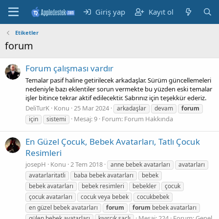
Giriş yap
Kayıt ol
Etiketler
forum
Forum çalışması vardır
Temalar pasif haline getirilecek arkadaşlar. Sürüm güncellemeleri
nedeniyle bazı eklentiler sorun vermekte bu yüzden eski temalar
işler bitince tekrar aktif edilecektir. Sabrınız için teşekkür ederiz.
DeliTurK
Konu
25 Mar 2024
arkadaşlar
devam
forum
Mesaj: 9
Forum:
Forum Hakkında
için
sistemi
En Güzel Çocuk, Bebek Avatarları, Tatlı Çocuk
Resimleri
josepH
Konu
2 Tem 2018
anne bebek avatarları
avatarları
avatarlaritatli
baba bebek avatarları
bebek
bebek avatarları
bebek resimleri
bebekler
çocuk
çocuk avatarları
cocuk veya bebek
cocukbebek
en güzel bebek avatarları
forum
forum
bebek avatarları
Mesaj: 224
Forum:
Genel
gülen bebek avatarları
kıvırcık saçlı