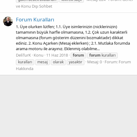
ve Konu Dışı Sohbet
Forum Kuralları
1. Üye olurken lütfen; 1.1. Üye isimlerinizin (nicklerinizin)
tamamının büyük harfle olmamasına, 1.2. Çok uzun karakterli
olmamasına (forum gösterim düzenini bozmaktadır) dikkat
ediniz. 2. Konu Açarken (Mesaj eklerken) ; 2.1. Mutlaka forumda
arama motoru ile arayınız. Eklenmiş olabilme...
DeliTurK
Konu
11 Haz 2018
forum
forum
kuralları
Mesaj: 0
Forum:
Forum
kuralları
mesaj
olarak
yasaktır
Hakkında