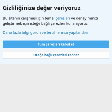
Gizliliğinize değer veriyoruz
Bu sitenin çalışması için temel
çerezleri
ve deneyiminizi
geliştirmek için isteğe bağlı çerezleri kullanıyoruz.
Etiketler
Daha fazla bilgi görün ve tercihlerinizi yapılandırın
Çerezler
Türkçe (TR)
Tüm çerezleri kabul et
Bize ulaşın
Şartlar ve kurallar
Gizlilik politikası
Yardım
Ana sayfa
R
S
İsteğe bağlı çerezleri reddet
S
®
Community platform by XenForo
© 2010-2025 XenForo Ltd.