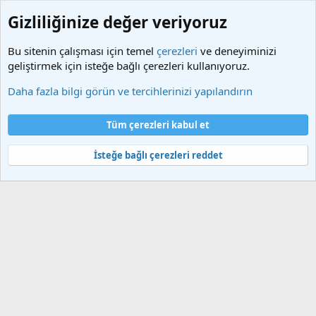
Gizliliğinize değer veriyoruz
Bu sitenin çalışması için temel
çerezleri
ve deneyiminizi
geliştirmek için isteğe bağlı çerezleri kullanıyoruz.
Etiketler
Daha fazla bilgi görün ve tercihlerinizi yapılandırın
Çerezler
Türkçe (TR)
Tüm çerezleri kabul et
Bize ulaşın
Şartlar ve kurallar
Gizlilik politikası
Yardım
Ana sayfa
R
S
İsteğe bağlı çerezleri reddet
S
®
Community platform by XenForo
© 2010-2025 XenForo Ltd.