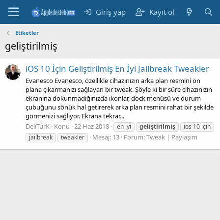
Giriş yap
Kayıt ol
Etiketler
geliştirilmiş
iOS 10 İçin Geliştirilmiş En İyi Jailbreak Tweakler
Evanesco Evanesco, özellikle cihazınızın arka plan resmini ön
plana çıkarmanızı sağlayan bir tweak. Şöyle ki bir süre cihazınızın
ekranına dokunmadığınızda ikonlar, dock menüsü ve durum
çubuğunu sönük hal getirerek arka plan resmini rahat bir şekilde
görmenizi sağlıyor. Ekrana tekrar...
DeliTurK
Konu
22 Haz 2018
en iyi
geliştirilmiş
ios 10 için
Mesaj: 13
Forum:
Tweak | Paylaşım
jailbreak
tweakler