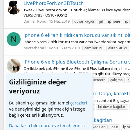
LivePhotoForNon3DTouch
Tweak. LivePhotoForNon3DTouch Açıklama: Bu ince ayar, destekl
VERSION(S) iOS10 - iOS12
Damla
Konu
15 Haz 2019
duvar kağıdı
gif
iphone
ip
iphone 6 ekran kırıldı cam korucu var sıkıntı 
N
iphone 6 cam kırıldı korucu cam var ama ilwerde sıkıntı yaparmı
nevzathararli
Konu
6 Tem 2018
cam korucu
ekran kırıldı
iPhone 6 ve 6 plus Bluetooth Çalışma Sorunu
Özellikle pek çok iPhone 6 ve iPhone 6 Plus kullanıcıları, cihaz
Mercedes-Benz, Nissan, Honda, BMW, Jeep gibi üst düzey araçla
AmiraL
Konu
29 Haz 2018
Gizliliğinize değer
6
plus
bluetooth
çalışma
ç
veriyoruz
iPhone 6 için HD Duvar kağıtları! Doğa, karakt
Cihazından indirmek isteyenler için: Hidden content Bilgisaya
Bu sitenin çalışması için temel
çerezleri
DeliTurK
Konu
10 Haz 2018
download
hd duvar kağıtları
ve deneyiminizi geliştirmek için isteğe
bağlı çerezleri kullanıyoruz.
Orjinal iOS 8 & iPhone 6 duvar kağıtları
Daha fazla bilgi görün ve tercihlerinizi
DeliTurK
Konu
10 Haz 2018
hd duvar kağıtları
ios 8
iph