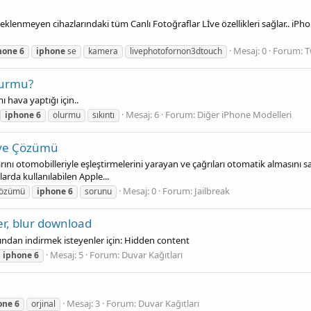
enmeyen cihazlarındaki tüm Canlı Fotoğraflar Lİve özellikleri sağlar.. iPh
Mesaj: 0
Forum:
T
hone
6
iphone
se
kamera
livephotofornon3dtouch
olurmu?
 hava yaptığı için..
Mesaj: 6
Forum:
Diğer iPhone Modelleri
iphone
6
olurmu
sıkıntı
 ve Çözümü
larını otomobilleriyle eşleştirmelerini yarayan ve çağrıları otomatik almasını 
rda kullanılabilen Apple...
Mesaj: 0
Forum:
Jailbreak
özümü
iphone
6
sorunu
er, blur download
rından indirmek isteyenler için: Hidden content
Mesaj: 5
Forum:
Duvar Kağıtları
iphone
6
Mesaj: 3
Forum:
Duvar Kağıtları
one
6
orjinal