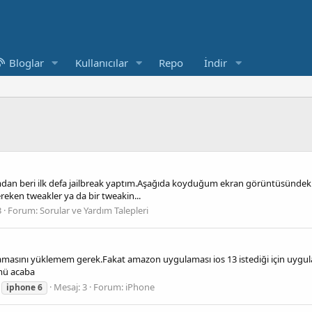
Bloglar
Kullanıcılar
Repo
İndir
ğımdan beri ilk defa jailbreak yaptım.Aşağıda koyduğum ekran görüntüsünde
eken tweakler ya da bir tweakin...
3
Forum:
Sorular ve Yardım Talepleri
amasını yüklemem gerek.Fakat amazon uygulaması ios 13 istediği için uygu
 mü acaba
Mesaj: 3
Forum:
iPhone
iphone
6