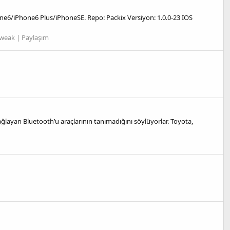
one6/iPhone6 Plus/iPhoneSE. Repo: Packix Versiyon: 1.0.0-23 IOS
weak | Paylaşım
sağlayan Bluetooth’u araçlarının tanımadığını söylüyorlar. Toyota,