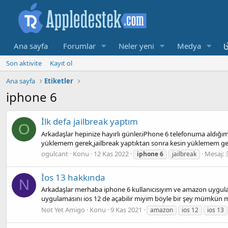
Ana sayfa
Forumlar
Neler yeni
Medya
Son aktivite
Kayıt ol
Ana sayfa
Etiketler
iphone 6
İlk defa jailbreak yaptım
O
Arkadaşlar hepinize hayırlı günler.iPhone 6 telefonuma aldı
yüklemem gerek,jailbreak yaptıktan sonra kesin yüklemem ger
ogulcant
Konu
12 Kas 2022
Mesaj: 
iphone
6
jailbreak
İos 13 hakkında
N
Arkadaşlar merhaba iphone 6 kullanıcısıyım ve amazon uygul
uygulamasını ios 12 de açabilir miyim böyle bir şey mümkün
Not Yet Amigo
Konu
9 Kas 2021
amazon
ios 12
ios 13