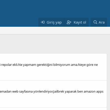
Giriş yap
Kayıt ol
Ara
ki repolar ekli.Ne yapmam gerektiğini bilmiyorum ama.Neye göre ne
lamadan web sayfasına yönlendiriyor.Jailbrek yaparak ben amazon apps