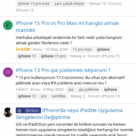
Mesaj: 10
Forum:
i̇phone 13 pro max
şars çabuk bitiyor
iPhone 13
iPhone 15 Pro vs Pro Max mi hangisi almak
E
mantıklı
merhaba arkadaşalr aralarında bir fark nedir yada hangisini
almak gerekir fikirleriniz nedir. ?
EnkA06
Konu
10 May 2024
15 pro max
iphone
Mesaj: 4
Forum:
iPhone 15
iphone
15
iphone
15 pro
iPhone 13 Pro ipa yüklemek istiyorum ?
H
* 13 pro kullanıyorum 17.3 sürümünü. Bu cihaz için alternatif
jailbreak aracı veya IPA yükleme aracı mevcut mu ?
HİGHT
Konu
8 May 2024
ipa
ipa yükleme
iphone
Mesaj: 2
Forum:
iPhone 13
iphone
13
pro
sertifika
iPhone’da veya iPad’de Uygulama
Rehber
Simgelerini Değiştirme
iOS ve iPadOS‘un yeni sürümleri ile birlikte sunulan ve hemen
hemen tüm uygulama simgelerini istediğiniz herhangi bir resimle
değiştirmenize olanak tanıyan bir özellik sayesinde artık favori