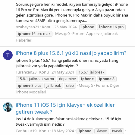
Görünüşe göre her iki model, iki yeni kamerayla geliyor. iPhone
16 Pro ve Pro Max iki yeni kamerayla geliyor Asya pazarından
gelen sızıntılara göre, iPhone 16 Pro Max'in daha büyük bir ana
kamera ve 48MP ultra geniş kameraya...
rızabaycan21
Konu
25 May 2024
iphone
iphone
16 pro
Mesaj: 0
Forum:
Apple ve Jailbreak
iphone
16 pro max
Haberleri
iPhone 8 plus 15.6.1 yüklü nasıl jb yapabilirim?
T
iphone 8 plus 15.6.1 hangi jailbreak öneririsiniz yada hangi
jailbreak var yada yapabilirmiyim. ?
Turancan23
Konu
24 May 2024
15.6.1 jailbreak
15.8.1 jailbreak varmı
dopamine
iphone
iphone
8
Mesaj: 5
Forum:
Diğer
iphone
8 plus
jailbreak
sileo
iPhone Modelleri
iPhone 11 iOS 15 için Klavye+ ek özellikler
getiren tweak ?
ios 14 de kulanmıştım fakar ismi aklıma gelmiyor . 15 16 için
tweak varmıydı ismi nedir. ?
Canbulut19
Konu
18 May 2024
iphone
klavye
tweak