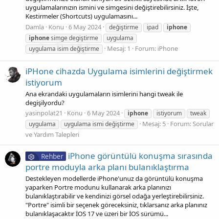
uygulamalarınızın ismini ve simgesini değiştirebilirsiniz. İşte,
Kestirmeler (Shortcuts) uygulamasını...
Damla
Konu
6 May 2024
değiştirme
ipad
iphone
iphone
simge degiştirme
uygulama
Mesaj: 1
Forum:
iPhone
uygulama isim değiştirme
iPHone cihazda Uygulama isimlerini değiştirmek
istiyorum
Ana ekrandaki uygulamaların isimlerini hangi tweak ile
degişilyordu?
yasinpolat21
Konu
6 May 2024
iphone
istiyorum
tweak
Mesaj: 5
Forum:
Sorular
uygulama
uygulama ismi değiştirme
ve Yardım Talepleri
iPhone görüntülü konuşma sırasında
Rehber
portre moduyla arka planı bulanıklaştırma
Destekleyen modellerde iPhone'unuz da görüntülü konuşma
yaparken Portre modunu kullanarak arka planınızı
bulanıklaştırabilir ve kendinizi görsel odağa yerleştirebilirsiniz.
"Portre" isimli bir seçenek göreceksiniz, tıklarsanız arka planınız
bulanıklaşacaktır İOS 17 ve üzeri bir İOS sürümü...