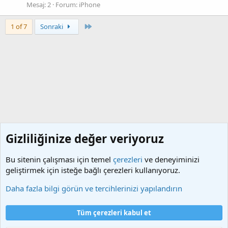
Mesaj: 2
Forum:
iPhone
Son
1 of 7
Sonraki
Gizliliğinize değer veriyoruz
Bu sitenin çalışması için temel
çerezleri
ve deneyiminizi
geliştirmek için isteğe bağlı çerezleri kullanıyoruz.
Etiketler
Daha fazla bilgi görün ve tercihlerinizi yapılandırın
Çerezler
Türkçe (TR)
Tüm çerezleri kabul et
Bize ulaşın
Şartlar ve kurallar
Gizlilik politikası
Yardım
Ana sayfa
R