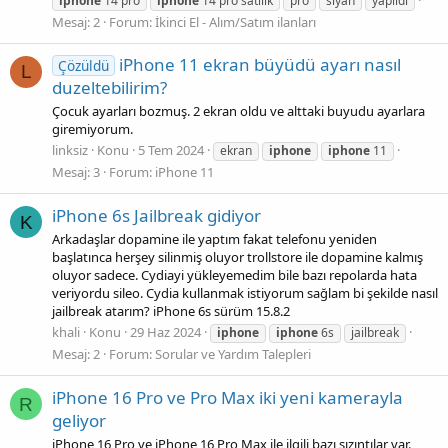
iphone
14 pro
iphone
14 pro satılık
pro
siyah
yapıldı
Mesaj: 2
Forum:
İkinci El - Alım/Satım ilanları
iPhone 11 ekran büyüdü ayarı nasıl
Çözüldü
L
duzeltebilirim?
Çocuk ayarları bozmuş. 2 ekran oldu ve alttaki buyudu ayarlara
giremiyorum.
linksiz
Konu
5 Tem 2024
ekran
iphone
iphone
11
Mesaj: 3
Forum:
iPhone 11
iPhone 6s Jailbreak gidiyor
K
Arkadaşlar dopamine ile yaptım fakat telefonu yeniden
başlatınca herşey silinmiş oluyor trollstore ile dopamine kalmış
oluyor sadece. Cydiayi yükleyemedim bile bazı repolarda hata
veriyordu sileo. Cydia kullanmak istiyorum sağlam bi şekilde nasıl
jailbreak atarım? iPhone 6s sürüm 15.8.2
khali
Konu
29 Haz 2024
iphone
iphone
6s
jailbreak
Mesaj: 2
Forum:
Sorular ve Yardım Talepleri
iPhone 16 Pro ve Pro Max iki yeni kamerayla
R
geliyor
iPhone 16 Pro ve iPhone 16 Pro Max ile ilgili bazı sızıntılar var.