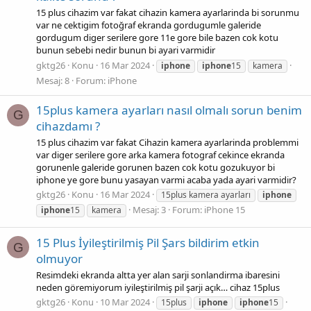
15 plus cihazim var fakat cihazin kamera ayarlarinda bi sorunmu
var ne cektigim fotoğraf ekranda gordugumle galeride
gordugum diger serilere gore 11e gore bile bazen cok kotu
bunun sebebi nedir bunun bi ayari varmidir
gktg26
Konu
16 Mar 2024
iphone
iphone
15
kamera
Mesaj: 8
Forum:
iPhone
15plus kamera ayarları nasıl olmalı sorun benim
G
cihazdamı ?
15 plus cihazim var fakat Cihazin kamera ayarlarinda problemmi
var diger serilere gore arka kamera fotograf cekince ekranda
gorunenle galeride gorunen bazen cok kotu gozukuyor bi
iphone ye gore bunu yasayan varmi acaba yada ayari varmidir?
gktg26
Konu
16 Mar 2024
15plus kamera ayarları
iphone
Mesaj: 3
Forum:
iPhone 15
iphone
15
kamera
15 Plus İyileştirilmiş Pil Şars bildirim etkin
G
olmuyor
Resimdeki ekranda altta yer alan sarji sonlandirma ibaresini
neden göremiyorum iyileştirilmiş pil şarji açık… cihaz 15plus
gktg26
Konu
10 Mar 2024
15plus
iphone
iphone
15