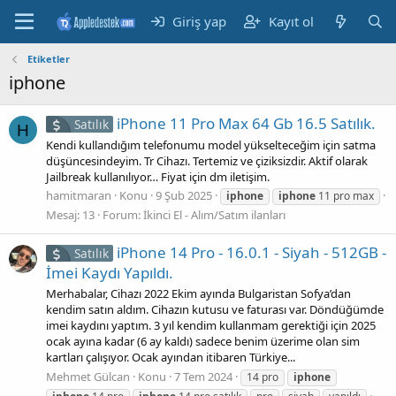
Giriş yap
Kayıt ol
Etiketler
iphone
iPhone 11 Pro Max 64 Gb 16.5 Satılık.
Satılık
H
Kendi kullandığım telefonumu model yükselteceğim için satma
düşüncesindeyim. Tr Cihazı. Tertemiz ve çiziksizdir. Aktif olarak
Jailbreak kullanılıyor… Fiyat için dm iletişim.
hamitmaran
Konu
9 Şub 2025
iphone
iphone
11 pro max
Mesaj: 13
Forum:
İkinci El - Alım/Satım ilanları
iPhone 14 Pro - 16.0.1 - Siyah - 512GB -
Satılık
İmei Kaydı Yapıldı.
Merhabalar, Cihazı 2022 Ekim ayında Bulgaristan Sofya’dan
kendim satın aldım. Cihazın kutusu ve faturası var. Döndüğümde
imei kaydını yaptım. 3 yıl kendim kullanmam gerektiği için 2025
ocak ayına kadar (6 ay kaldı) sadece benim üzerime olan sim
kartları çalışıyor. Ocak ayından itibaren Türkiye...
Mehmet Gülcan
Konu
7 Tem 2024
14 pro
iphone