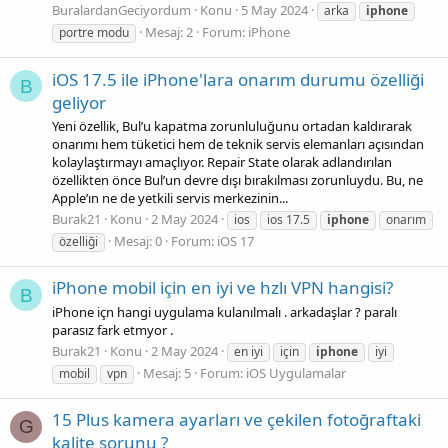
BuralardanGeciyordum
Konu
5 May 2024
arka
iphone
Mesaj: 2
Forum:
iPhone
portre modu
iOS 17.5 ile iPhone'lara onarım durumu özelliği
B
geliyor
Yeni özellik, Bul’u kapatma zorunluluğunu ortadan kaldırarak
onarımı hem tüketici hem de teknik servis elemanları açısından
kolaylaştırmayı amaçlıyor. Repair State olarak adlandırılan
özellikten önce Bul’un devre dışı bırakılması zorunluydu. Bu, ne
Apple’ın ne de yetkili servis merkezinin...
Burak21
Konu
2 May 2024
ios
ios 17.5
iphone
onarım
Mesaj: 0
Forum:
iOS 17
özelliği
iPhone mobil için en iyi ve hzlı VPN hangisi?
B
iPhone içn hangi uygulama kulanılmalı . arkadaşlar ? paralı
parasız fark etmyor .
Burak21
Konu
2 May 2024
en iyi
için
iphone
iyi
Mesaj: 5
Forum:
iOS Uygulamalar
mobil
vpn
15 Plus kamera ayarları ve çekilen fotoğraftaki
G
kalite sorunu ?