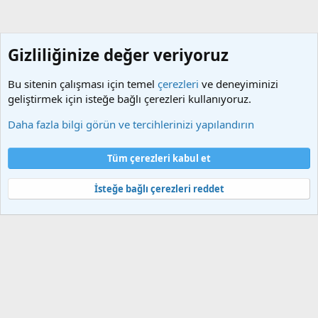
Gizliliğinize değer veriyoruz
Bu sitenin çalışması için temel
çerezleri
ve deneyiminizi
geliştirmek için isteğe bağlı çerezleri kullanıyoruz.
Spor
Daha fazla bilgi görün ve tercihlerinizi yapılandırın
Çerezler
Türkçe (TR)
Tüm çerezleri kabul et
Bize ulaşın
Şartlar ve kurallar
Gizlilik politikası
Yardım
Ana sayfa
R
S
İsteğe bağlı çerezleri reddet
S
®
Community platform by XenForo
© 2010-2025 XenForo Ltd.