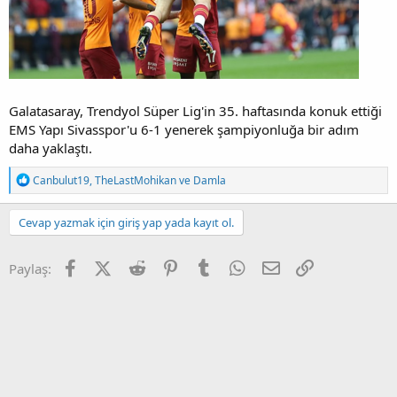
Galatasaray, Trendyol Süper Lig'in 35. haftasında konuk ettiği
EMS Yapı Sivasspor'u 6-1 yenerek şampiyonluğa bir adım
daha yaklaştı.
T
Canbulut19
,
TheLastMohikan
ve
Damla
e
p
k
Cevap yazmak için giriş yap yada kayıt ol.
i
l
e
Facebook
X (Twitter)
Reddit
Pinterest
Tumblr
WhatsApp
E-posta
Link
Paylaş:
r
: