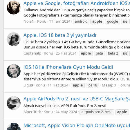
Apple ve Google, fotoğrafları Android'den iOS'
Kullanıcı, Android'den iOS'a ve geriye geçiş yaparken birçok zo
Google Fotoğraflar'a aktarmanıza olanak tanıyan bir hizmet başl
NoiaN
Konu
11 Tem 2024
android
apple
google
ios
Apple, iOS 18 beta 2'yi yayınladı
iOS 18 beta 2 yaklaşık 1.45 GB boyutunda. Güncelleme notların
Bunun dışında her yeni iOS beta sürümünde olduğu gibi daha az
Captanalp
Konu
25 Haz 2024
apple
beta
beta 2
ios
iOS 18 ile iPhone’lara Oyun Modu Geldi
Apple her yıl düzenlediği Geliştiriciler Konferansı’nda (WWDC) t
sistemi ve bu sisteme entegre edilen ‘Oyun Modu‘ oldu. iOS 18,
Uğuя
Konu
11 Haz 2024
Mesaj: 0
Forum
apple
ios 18
Apple AirPods Pro 2. nesil ve USB-C MagSafe Ş
Almak isteyebilirsiniz. APPLE aİrPods Pro 2. nesil
Alper Türk
Konu
24 May 2024
airpods pro 2. nesil
apple
Microsoft, Apple Vision Pro için OneNote uygu