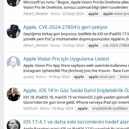
Microsoft'un notu: "Bugün, Apple Vision Pro'da OneNote ailesini
Vision Pro ile OneNote, sonsuz uzamsal bilgi işlem tuvalinden 
Albert_Wesker
Konu
23 May 2024
apple
apple
vision pr
Apple, CVE-2024-27804'ü geri çekiyor
Geçtiğimiz birkaç gün boyunca, özellikle de iOS ve iPadOS 17.5
yönelik yeni PoC'yi muhtemelen duymuşsunuzdur. Apple'ın, bi
Albert_Wesker
Konu
16 May 2024
apple
cve-2024-27804
Apple Vision Pro için Uygulama Listesi
Apple, Vision Pro App Store sayfasını web üzerinde kullanıma
Instagram Sphere360 The [Archive] Join the Vroom - Race Comp
qυєєη
Konu
16 May 2024
apple
apple
vision pro
listesi
Apple, iOS 18'in Göz Takibi Dahil Erişilebilirlik 
iOS 18, iPadOS 18, macOS 15 ve VisionOS 2 gibi yazılım güncelleme
Günü'nden bir gün önce geldi. iPhone ve/veya iPad için önemli 
DeliTurK
Konu
16 May 2024
apple
erişilebilirlik özellikleri
iOS 17.4.1 ve daha eski sürümlerini hedef alan
Apple Pazartesi günü iOS ve iPadOS 17.5'i yayınladı Bu güncell