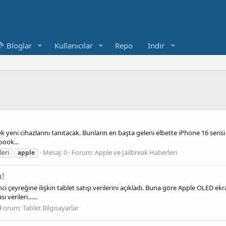
Bloglar
Kullanıcılar
Repo
İndir
ek yeni cihazlarını tanıtacak. Bunların en başta geleni elbette iPhone 16 serisi
book...
Mesaj: 0
Forum:
Apple ve Jailbreak Haberleri
eri
apple
u!
i çeyreğine ilişkin tablet satışı verilerini açıkladı. Buna göre Apple OLED ekra
ı verileri…...
Forum:
Tablet Bilgisayarlar