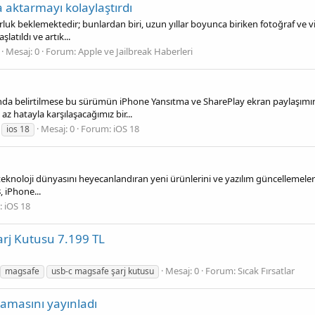
a aktarmayı kolaylaştırdı
rluk beklemektedir; bunlardan biri, uzun yıllar boyunca biriken fotoğraf ve vi
atıldı ve artık...
Mesaj: 0
Forum:
Apple ve Jailbreak Haberleri
da belirtilmese bu sürümün iPhone Yansıtma ve SharePlay ekran paylaşımına 
 hatayla karşılaşacağımız bir...
Mesaj: 0
Forum:
iOS 18
ios 18
eknoloji dünyasını heyecanlandıran yeni ürünlerini ve yazılım güncellemelerini 
 iPhone...
:
iOS 18
arj Kutusu 7.199 TL
Mesaj: 0
Forum:
Sıcak Fırsatlar
magsafe
usb-c magsafe şarj kutusu
lamasını yayınladı