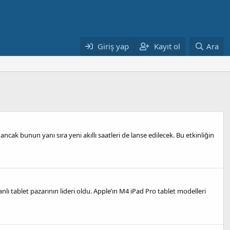
Giriş yap
Kayıt ol
Ara
 ancak bunun yanı sıra yeni akıllı saatleri de lanse edilecek. Bu etkinliğin
nlı tablet pazarının lideri oldu. Apple’ın M4 iPad Pro tablet modelleri