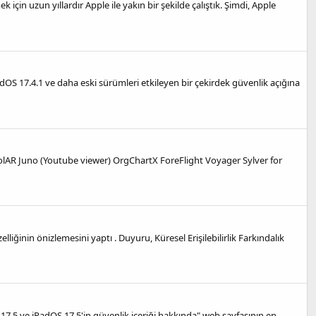
çin uzun yıllardır Apple ile yakın bir şekilde çalıştık. Şimdi, Apple
OS 17.4.1 ve daha eski sürümleri etkileyen bir çekirdek güvenlik açığına
olAR Juno (Youtube viewer) OrgChartX ForeFlight Voyager Sylver for
liğinin önizlemesini yaptı . Duyuru, Küresel Erişilebilirlik Farkındalık
17.5 ve iPadOS 17.5'in güvenlik içeriği hakkında" web sayfasının en