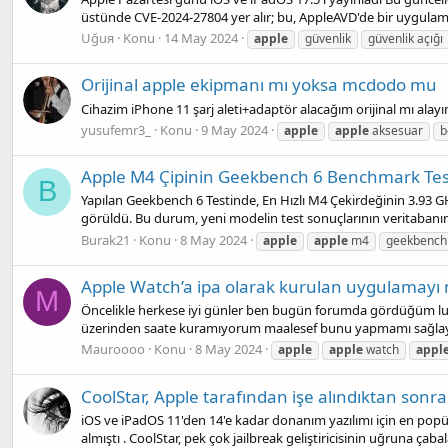
üstünde CVE-2024-27804 yer alır; bu, AppleAVD'de bir uygulama
Uğuя
Konu
14 May 2024
apple
güvenlik
güvenlik açığı
Orijinal apple ekipmanı mı yoksa mcdodo mu
Cihazim iPhone 11 şarj aleti+adaptör alacağım orijinal mı al
yusufemr3_
Konu
9 May 2024
apple
apple
aksesuar
b
Apple M4 Çipinin Geekbench 6 Benchmark Test
B
Yapılan Geekbench 6 Testinde, En Hızlı M4 Çekirdeğinin 3.93 G
görüldü. Bu durum, yeni modelin test sonuçlarının veritabanın
Burak21
Konu
8 May 2024
apple
apple
m4
geekbench
Apple Watch’a ipa olarak kurulan uygulamayı n
M
Öncelikle herkese iyi günler ben bugün forumda gördüğüm l
üzerinden saate kuramıyorum maalesef bunu yapmamı sağlaya
Mauroooo
Konu
8 May 2024
apple
apple
watch
appl
CoolStar, Apple tarafından işe alındıktan sonra 
iOS ve iPadOS 11'den 14'e kadar donanım yazılımı için en popüle
almıştı . CoolStar, pek çok jailbreak geliştiricisinin uğruna çabala