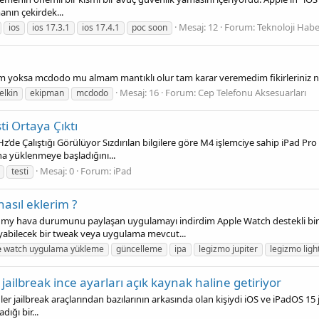
nın çekirdek...
Mesaj: 12
Forum:
Teknoloji Habe
ios
ios 17.3.1
ios 17.4.1
poc soon
ayım yoksa mcdodo mu almam mantıklı olur tam karar veremedim fikirleriniz n
Mesaj: 16
Forum:
Cep Telefonu Aksesuarları
elkin
ekipman
mcdodo
i Ortaya Çıktı
Hz’de Çalıştığı Görülüyor Sızdırılan bilgilere göre M4 işlemciye sahip iPad
a yüklenmeye başladığını...
Mesaj: 0
Forum:
iPad
testi
asıl eklerim ?
umy hava durumunu paylaşan uygulamayı indirdim Apple Watch destekli bir
bilecek bir tweak veya uygulama mevcut...
e
watch uygulama yükleme
güncelleme
ipa
legizmo jupiter
legizmo lig
jailbreak ince ayarları açık kaynak haline getiriyor
r jailbreak araçlarından bazılarının arkasında olan kişiydi iOS ve iPadOS 15 
dığı bir...