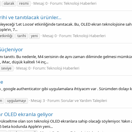
Mesaj: 0
Forum:
Teknoloji Haberleri
olarak
resmi
rihi ve tanıtılacak ürünler…
yeceği ‘Let Loose’ etkinliğinde tanıtacak. Bu, OLED ekran teknolojisine sahip i
le’ın, 7...
Mesaj: 0
Forum:
Teknoloji Haberleri
etkinliği
tarihi
yeni
Güçleniyor
ı tanıttı. Bu nedenle, M4 serisinin de aynı zaman diliminde gelmesi mümkün
iMac, düşük kaliteli 14 inç...
Mesaj: 0
Forum:
Teknoloji Haberleri
seviye
me
 google authenticator gibi uygulamalara ihtiyacım var . Sürümden dolayı k
Mesaj: 3
Forum:
Sorular ve Yardım Talepleri
m
uygulamayı
lar OLED ekranla geliyor
 yükseltme olan son teknoloji OLED ekranlara sahip olacağı söyleniyor. Yak
5 beta kodunda Apple’ın yeni...