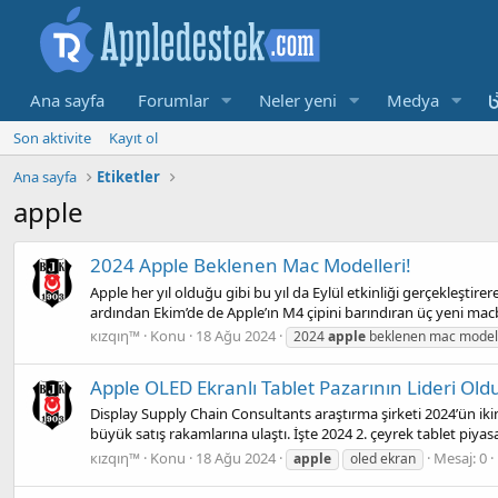
Ana sayfa
Forumlar
Neler yeni
Medya
Son aktivite
Kayıt ol
Ana sayfa
Etiketler
apple
2024 Apple Beklenen Mac Modelleri!
Apple her yıl olduğu gibi bu yıl da Eylül etkinliği gerçekleştirer
ardından Ekim’de de Apple’ın M4 çipini barındıran üç yeni mac
кızqıη™
Konu
18 Ağu 2024
2024
apple
beklenen mac modell
Apple OLED Ekranlı Tablet Pazarının Lideri Old
Display Supply Chain Consultants araştırma şirketi 2024’ün ikinc
büyük satış rakamlarına ulaştı. İşte 2024 2. çeyrek tablet piyasas
кızqıη™
Konu
18 Ağu 2024
Mesaj: 0
apple
oled ekran