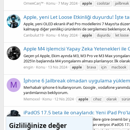
OmeяCaη™
Konu
7 May 2024
apple
coolstar
jailbreak
Apple, yeni Let Loose Etkinliği duyurdu! İşte ta
Apple, yeni OLED ekranlı iPad Pro modellerini 7 Mayıs’ta düzenle
kalmayıp diğer yenilikçi ürünlerini de sergilemesi bekleniyor. App
Canbulut19
Konu
6 May 2024
apple
duyurdu
let loose 
Apple M4 işlemcisi Yapay Zeka Yetenekleri ile 
Geçen yıl Apple, Ekim ayında M3, M3 Pro ve M3 Max yongaların
2025’in başlarında M4 yongalarını alması planlanıyor. İlk olarak, 
engin
Konu
13 Nis 2024
apple
brava
için
macbook
İphone 6 Jailbreak olmadan uygulama yükle
M
Merhabalr iphone 6 kullanıyorum. Google , vodafone yanımda ,
yardımlarınızı bekliyorum.
Memoxxl
Konu
12 Nis 2024
apple
cihaz
olarak
sürü
iPadOS 17.5 beta ile onaylandı: Yeni iPad Pro'
Yeni nesil iPad Pro’nun mevcut LCD panellere göre önemli bir
Gizliliğinize değer
yakında piyasaya sürüleceğine dair ipuçları veriyor. iPadOS 17.