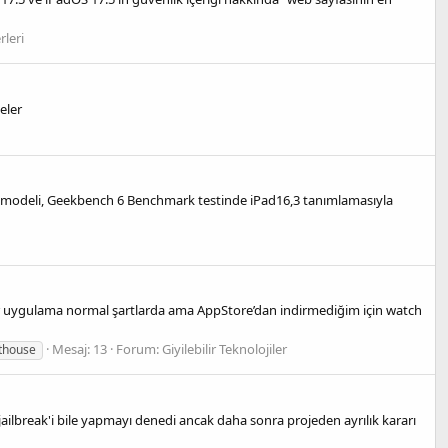
rleri
eler
 Pro modeli, Geekbench 6 Benchmark testinde iPad16,3 tanımlamasıyla
 uygulama normal şartlarda ama AppStore’dan indirmediğim için watch
Mesaj: 13
Forum:
Giyilebilir Teknolojiler
hthouse
jailbreak'i bile yapmayı denedi ancak daha sonra projeden ayrılık kararı