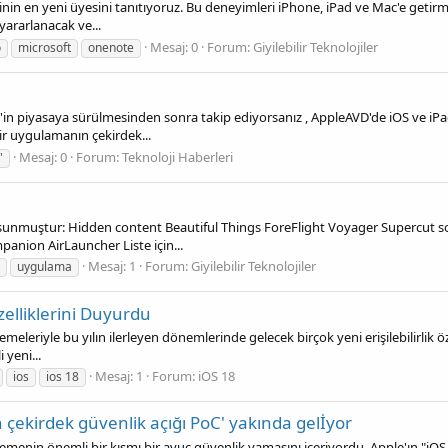
n en yeni üyesini tanıtıyoruz. Bu deneyimleri iPhone, iPad ve Mac'e getirmek i
yararlanacak ve...
Mesaj: 0
Forum:
Giyilebilir Teknolojiler
o
microsoft
onenote
'in piyasaya sürülmesinden sonra takip ediyorsanız , AppleAVD'de iOS ve iPad
r uygulamanın çekirdek...
Mesaj: 0
Forum:
Teknoloji Haberleri
'
 sunmuştur: Hidden content Beautiful Things ForeFlight Voyager Supercut s
anion AirLauncher Liste için...
Mesaj: 1
Forum:
Giyilebilir Teknolojiler
uygulama
Özelliklerini Duyurdu
leriyle bu yılın ilerleyen dönemlerinde gelecek birçok yeni erişilebilirlik özel
yeni...
Mesaj: 1
Forum:
iOS 18
ios
ios 18
 çekirdek güvenlik açığı PoC' yakında gelİyor
emenin önemli bir kısmı bir avuç güvenlik yamasını içeriyordu. Apple'ın "iOS 