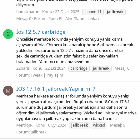
diliyorum.
hamitmaran
Konu
23 Ocak 2025
iphone 11
jailbreak
Mesaj: 0
Forum:
İkinci El - Alım/Satım ilanları
İos 12.5.7 carbridge
2
Öncelikle merhaba forumda yeniyim konuyu yanlıs kısma
açtıysam affola. Chimera kullanarak iphone 6 cihazıma jailbreak
yükledim ios sürümüm 12.5.7 cihazıma daha önce ücretsiz
şekilde carbridge yüklemistim fakat bu sefer kaynakları
bulamadım. Yardımcı olursanız sevinirim.
22baris
Konu
22 Eki 2024
Mesaj: 0
carbridge
jailbreak
Forum:
Tweak | Paylaşım
İOS 17.16.1 Jailbreak Yapılır mı ?
M
Merhaba herkese arkadaşlar forumda yeniyim konuyu yanlış
yere açtıysam affola şimdiden. Bugün cihazımı 18.0'dan 17.6.1
sürümüne düşürdüm Jailbreak yapmak için ama daha sonra
öğrendim ki jailbreak yapılamazmış. Wicked adlı bir sosyal medya
uygulaması için jailbreak yapıcaktım ama bana bu ios...
MerdoJR
Konu
6 Eyl 2024
Mesaj: 6
jailbreak
wicked
Forum:
Jailbreak