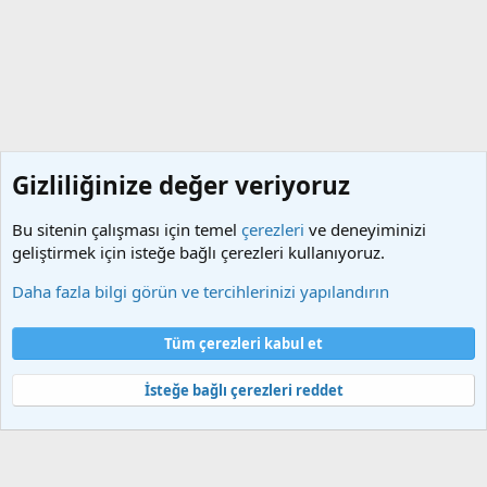
Gizliliğinize değer veriyoruz
Bu sitenin çalışması için temel
çerezleri
ve deneyiminizi
geliştirmek için isteğe bağlı çerezleri kullanıyoruz.
Etiketler
Daha fazla bilgi görün ve tercihlerinizi yapılandırın
Çerezler
Türkçe (TR)
Tüm çerezleri kabul et
Bize ulaşın
Şartlar ve kurallar
Gizlilik politikası
Yardım
Ana sayfa
R
S
İsteğe bağlı çerezleri reddet
S
®
Community platform by XenForo
© 2010-2025 XenForo Ltd.