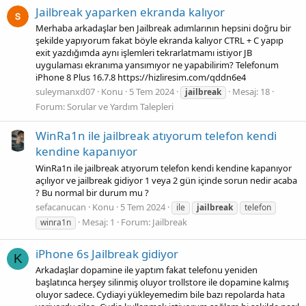
Jailbreak yaparken ekranda kalıyor
Merhaba arkadaşlar ben Jailbreak adımlarının hepsini doğru bir
şekilde yapıyorum fakat böyle ekranda kalıyor CTRL + C yapıp
exit yazdığımda aynı işlemleri tekrarlatmamı istiyor JB
uygulaması ekranıma yansımıyor ne yapabilirim? Telefonum
iPhone 8 Plus 16.7.8 https://hizliresim.com/qddn6e4
suleymanxd07
Konu
5 Tem 2024
Mesaj: 18
jailbreak
Forum:
Sorular ve Yardım Talepleri
WinRa1n ile jailbreak atıyorum telefon kendi
kendine kapanıyor
WinRa1n ile jailbreak atıyorum telefon kendi kendine kapanıyor
açılıyor ve jailbreak gidiyor 1 veya 2 gün içinde sorun nedir acaba
? Bu normal bir durum mu ?
sefacanucan
Konu
5 Tem 2024
ile
jailbreak
telefon
Mesaj: 1
Forum:
Jailbreak
winra1n
iPhone 6s Jailbreak gidiyor
K
Arkadaşlar dopamine ile yaptım fakat telefonu yeniden
başlatınca herşey silinmiş oluyor trollstore ile dopamine kalmış
oluyor sadece. Cydiayi yükleyemedim bile bazı repolarda hata