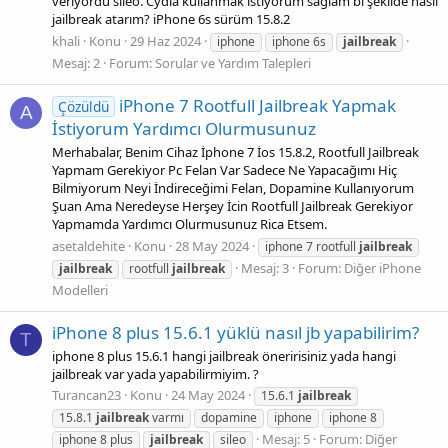
veriyordu sileo. Cydia kullanmak istiyorum sağlam bi şekilde nasıl
jailbreak atarım? iPhone 6s sürüm 15.8.2
khali
Konu
29 Haz 2024
iphone
iphone 6s
jailbreak
Mesaj: 2
Forum:
Sorular ve Yardım Talepleri
iPhone 7 Rootfull Jailbreak Yapmak
Çözüldü
A
İstiyorum Yardımcı Olurmusunuz
Merhabalar, Benim Cihaz İphone 7 İos 15.8.2, Rootfull Jailbreak
Yapmam Gerekiyor Pc Felan Var Sadece Ne Yapacağımı Hiç
Bilmiyorum Neyi İndireceğimi Felan, Dopamine Kullanıyorum
Şuan Ama Neredeyse Herşey İcin Rootfull Jailbreak Gerekiyor
Yapmamda Yardımcı Olurmusunuz Rica Etsem.
asetaldehite
Konu
28 May 2024
iphone 7 rootfull
jailbreak
Mesaj: 3
Forum:
Diğer iPhone
jailbreak
rootfull
jailbreak
Modelleri
iPhone 8 plus 15.6.1 yüklü nasıl jb yapabilirim?
T
iphone 8 plus 15.6.1 hangi jailbreak öneririsiniz yada hangi
jailbreak var yada yapabilirmiyim. ?
Turancan23
Konu
24 May 2024
15.6.1
jailbreak
15.8.1
jailbreak
varmı
dopamine
iphone
iphone 8
Mesaj: 5
Forum:
Diğer
iphone 8 plus
jailbreak
sileo