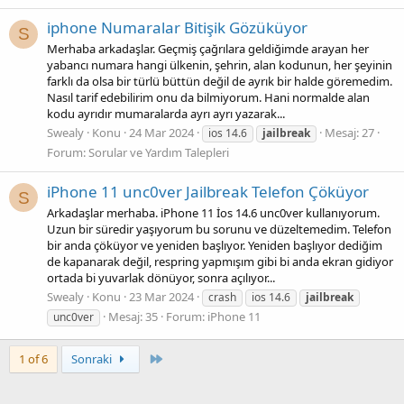
iphone Numaralar Bitişik Gözüküyor
S
Merhaba arkadaşlar. Geçmiş çağrılara geldiğimde arayan her
yabancı numara hangi ülkenin, şehrin, alan kodunun, her şeyinin
farklı da olsa bir türlü büttün değil de ayrık bir halde göremedim.
Nasıl tarif edebilirim onu da bilmiyorum. Hani normalde alan
kodu ayrıdır mumaralarda ayrı ayrı yazarak...
Swealy
Konu
24 Mar 2024
Mesaj: 27
ios 14.6
jailbreak
Forum:
Sorular ve Yardım Talepleri
iPhone 11 unc0ver Jailbreak Telefon Çöküyor
S
Arkadaşlar merhaba. iPhone 11 İos 14.6 unc0ver kullanıyorum.
Uzun bir süredir yaşıyorum bu sorunu ve düzeltemedim. Telefon
bir anda çöküyor ve yeniden başlıyor. Yeniden başlıyor dediğim
de kapanarak değil, respring yapmışım gibi bi anda ekran gidiyor
ortada bi yuvarlak dönüyor, sonra açılıyor...
Swealy
Konu
23 Mar 2024
crash
ios 14.6
jailbreak
Mesaj: 35
Forum:
iPhone 11
unc0ver
Son
1 of 6
Sonraki