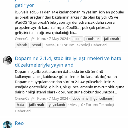
getiriyor
iOS ve iPadOS 11'den 14'e kadar donanım yazılımı için en popüler
jailbreak araçlarından bazılarının arkasında olan kişiydi iOS ve
iPadOS 15 jailbreak'i bile yapmayı denedi ancak daha sonra
projeden ayrılık kararı almıştı . CoolStar, pek çok jailbreak
geliştiricisinin uğruna çabaladığı bir...
OmeяCaη™
Konu
7 May 2024
apple
coolstar
jailbreak
Mesaj: 0
Forum:
Teknoloji Haberleri
olarak
resmi
Dopamine 2.1.4, stabilite iyileştirmeleri ve hata
düzeltmeleriyle yayınlandı
Dopamine jailbreak aracının daha eski bir sürümünü
kullanıyorsanız , kablosuz güncelleme ı kullanarak doğrudan
Dopamine uygulamasından sürüm 2.1.4'e yükseltebilirsiniz.
Aşağıda gösterildiği gibi bu, bir güncellemenin mevcut olduğuna
dair bir bilgi istemi olarak görünür. Buna dokunduğunuzda...
OmeяCaη™
Konu
7 May 2024
dopamine
güncelleme
Mesaj: 0
Forum:
Teknoloji
hata
jailbreak
yayınlandı
Haberleri
Reo