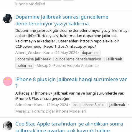
iPhone Modelleri
Dopamine Jailbreak sonrası güncelleme
denetlenemiyor yazıyı kaldırma
Dopanmine jailbreak güncleeme denetlenemiyor yazıyı kldırmayı
anlattı @DeliTurK o yazıyı kaldırmadan dopamine jailbreak
kaldırmayın arkadaşlar . Otaenabler : https://repo.alexia.lol/
CCPowermenü : Repo: https://mtac.app/repo/
Albert_Wesker
Konu
22 May 2024
dopamine
dopamine
jailbreak
güncelleme denetlenemiyor
jailbreak
Mesaj: 2
Forum:
Videolu Anlatımlar
kaldırma
iPhone 8 plus için Jailbreak hangi sürümlere var
?
Arkadaşlar İPhone 8+ jailbreak var mı ve hangi sürümlerde var.
iPhone 8 Plus cihaza geçeceğim
Admshnr
Konu
12 May 2024
ios
iphone 8 plus
jailbreak
Mesaj: 2
Forum:
Diğer iPhone Modelleri
CoolStar, Apple tarafından işe alındıktan sonra
jailbreak ince ayarları açık kaynak haline