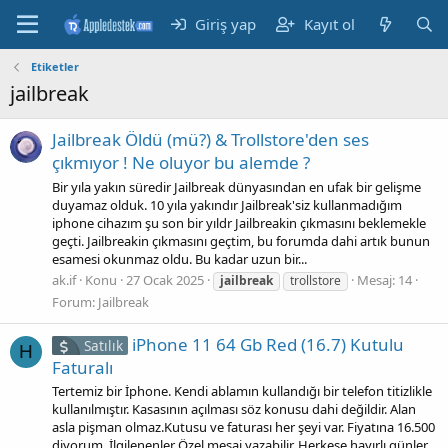
Giriş yap
Kayıt ol
Etiketler
jailbreak
Jailbreak Öldü (mü?) & Trollstore'den ses
çıkmıyor ! Ne oluyor bu alemde ?
Bir yıla yakın süredir Jailbreak dünyasından en ufak bir gelişme
duyamaz olduk. 10 yıla yakındır Jailbreak'siz kullanmadığım
iphone cihazım şu son bir yıldr Jailbreakin çıkmasını beklemekle
geçti. Jailbreakin çıkmasını geçtim, bu forumda dahi artık bunun
esamesi okunmaz oldu. Bu kadar uzun bir...
ak.if
Konu
27 Ocak 2025
Mesaj: 14
jailbreak
trollstore
Forum:
Jailbreak
iPhone 11 64 Gb Red (16.7) Kutulu
Satılık
H
Faturalı
Tertemiz bir İphone. Kendi ablamın kullandığı bir telefon titizlikle
kullanılmıştır. Kasasının açılması söz konusu dahi değildir. Alan
asla pişman olmaz.Kutusu ve faturası her şeyi var. Fiyatına 16.500
diyorum. İlgilenenler Özel mesaj yazabilir. Herkese hayırlı günler