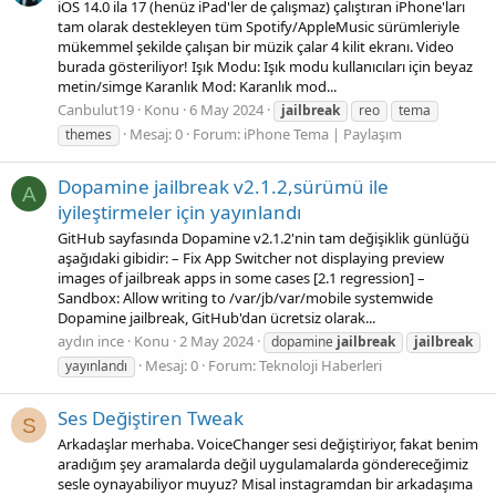
iOS 14.0 ila 17 (henüz iPad'ler de çalışmaz) çalıştıran iPhone'ları
tam olarak destekleyen tüm Spotify/AppleMusic sürümleriyle
mükemmel şekilde çalışan bir müzik çalar 4 kilit ekranı. Video
burada gösteriliyor! Işık Modu: Işık modu kullanıcıları için beyaz
metin/simge Karanlık Mod: Karanlık mod...
Canbulut19
Konu
6 May 2024
jailbreak
reo
tema
Mesaj: 0
Forum:
iPhone Tema | Paylaşım
themes
Dopamine jailbreak v2.1.2,sürümü ile
A
iyileştirmeler için yayınlandı
GitHub sayfasında Dopamine v2.1.2'nin tam değişiklik günlüğü
aşağıdaki gibidir: – Fix App Switcher not displaying preview
images of jailbreak apps in some cases [2.1 regression] –
Sandbox: Allow writing to /var/jb/var/mobile systemwide
Dopamine jailbreak, GitHub'dan ücretsiz olarak...
aydın ince
Konu
2 May 2024
dopamine
jailbreak
jailbreak
Mesaj: 0
Forum:
Teknoloji Haberleri
yayınlandı
Ses Değiştiren Tweak
S
Arkadaşlar merhaba. VoiceChanger sesi değiştiriyor, fakat benim
aradığım şey aramalarda değil uygulamalarda göndereceğimiz
sesle oynayabiliyor muyuz? Misal instagramdan bir arkadaşıma