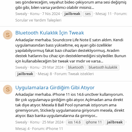
ses göndereceğim, veyahut bideo çekiyorum ama sesi değişmiş
gibi gibi, bilen varsa yardımcı olabilir misiniz...
Swealy
Konu
7 Nis 2024
Mesaj: 11
Forum:
jailbreak
ses
Sorular ve Yardım Talepleri
Bluetooth Kulaklık İçin Tweak
S
Arkadaşlar merhaba. Soundcore Life Note E satın aldım. Kendi
uygulamasından bass yükseltme, eq ayarı gibi özellikler
yapılabiliyormuş fakat bazı cihazları destekliyormuş. Aradım
destek hatlarını bu cihaz için desteklemediğini söylediler. Bunun
için kullanabileceğim bir tweak var mıdır ve varsa...
Swealy
Konu
29 Mar 2024
bluetooth
bluetooth kulaklık
Mesaj: 8
Forum:
Tweak istekleri
jailbreak
Uygulamalara Girdiğim Gibi Atıyor
S
Arkadaşlar merhaba. iPhone 11 ios 14.6 unc0ver kullanıyorum.
Bir çok uygulamaya girdiğim gibi atıyor. Açılmadan ama direkt
tak diye atıyor. Mesela 8 Ball Pool oynamak istiyorum ama
giremiyorum, Sticker.ly uygulamasına giriyorum mesela, direkt
atıyor. Bazı banka uygulamalarına da girmiyor...
Swealy
Konu
25 Mar 2024
ios 14.6
iphone 11
jailbreak
Mesaj: 4
Forum:
iPhone 11